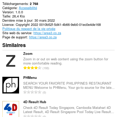
Téléchargements
2 768
Catégorie
Accessibilité
Version
1.0.0
Taille
26,4 Kio
Dernière mise à jour
30 mars 2022
Licence
Copyright 2022 0010b52f-5d41-4b66-9eb0-01ec0e4de168
Politique du respect de la vie privée
Site web du service
https://area3.co.za
Page de support
https://area3.co.za
Similaires
Zoom
Zoom in or out on web content using the zoom button for
more comfortable reading.
N
193
o
m
PHMenu
b
SEARCH YOUR FAVORITE PHILIPPINES RESTAURANT
MENU Welcome to PHMenu, Your go-to source for the late...
r
N
0
e
o
t
m
4D Result Hub
o
b
Check 4D Result Today Singapore, Cambodia Matahari 4D
t
Latest Result, 4D Result Singapore Pool Today Live Result...
r
a
N
0