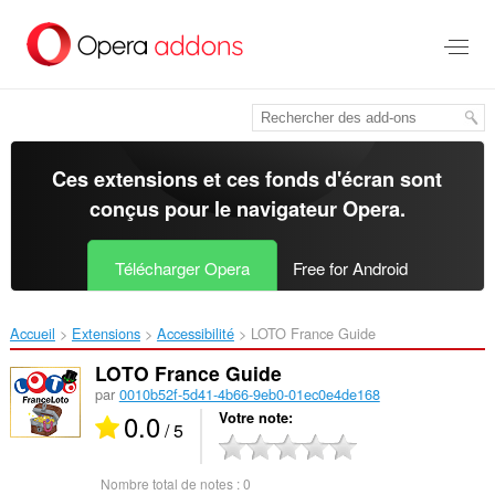
Aller
au
contenu
principal
Ces extensions et ces fonds d'écran sont
conçus pour le
navigateur Opera
.
Télécharger Opera
Free for Android
Accueil
Extensions
Accessibilité
LOTO France Guide‎
LOTO France Guide
par
0010b52f-5d41-4b66-9eb0-01ec0e4de168
0.0
Votre note
/ 5
Nombre total de notes :
0