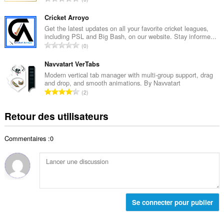
e
l
o
t
d
m
Cricket Arroyo
o
e
b
Get the latest updates on all your favorite cricket leagues,
t
n
including PSL and Big Bash, on our website. Stay informe...
r
a
N
o
0
e
l
o
t
t
d
m
Navvatart VerTabs
e
o
e
b
s
Modern vertical tab manager with multi-group support, drag
t
n
and drop, and smooth animations. By Navvatart
r
:
a
N
o
2
e
l
o
t
t
d
m
e
Retour des utilisateurs
o
e
b
s
t
n
r
:
a
o
Commentaires :0
e
l
t
t
d
e
o
e
s
t
n
:
a
o
l
t
d
Se connecter pour publier
e
e
s
n