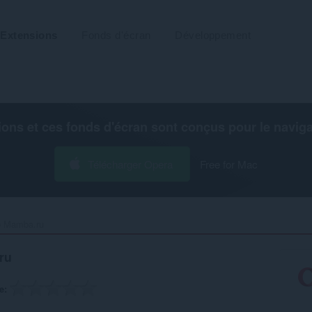
Extensions
Fonds d'écran
Développement
ions et ces fonds d'écran sont conçus pour le
navig
Télécharger Opera
Free for Mac
Mamba.ru‎
ru
e