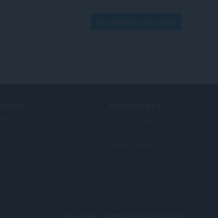
Se connecter pour publier
ERVICES
BESOIN D'AIDE ?
tensions
Aide et support
mpte Opera
Blogs Opera
Forums Opera
© Opera Software
Vie privée
Conditions d’utilisation