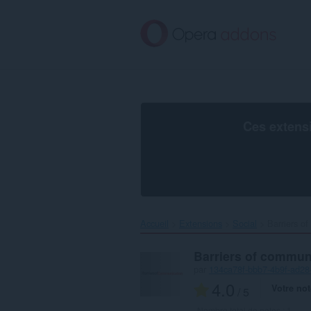
Aller
au
contenu
principal
Ces extens
Accueil
Extensions
Social
Barriers o
Barriers of commun
par
134ca78f-bbb7-4b9f-ad2
4.0
Votre not
/ 5
Nombre total de notes :
1