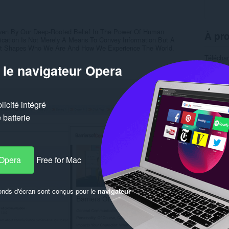
iven By Our Deep-Rooted Belief In The Power Of Human
À pro
ation Is Not Merely A Means To Convey Information But A
at Shapes Who We Are And How We Experience The World.
Télécha
Catégor
 le navigateur Opera
Version
Taille
6
Dernière
Licence
icité intégré
Politiqu
Site web
batterie
Simil
 Opera
Free for Mac
onds d'écran sont conçus pour le
navigateur