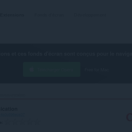
Extensions
Fonds d'écran
Développement
ions et ces fonds d'écran sont conçus pour le
navig
Télécharger Opera
Free for Mac
f communication‎
ication
8-4a3c696ece37
e