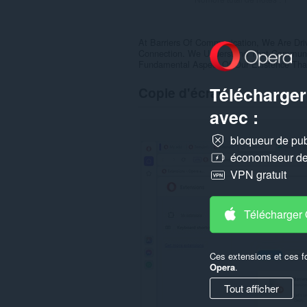
At Barriers Of Communication, We Are Dr
Connection. We Understand That Communic
Fundamental Aspect Of Our Existence Th
Télécharger
Copie d'écran
avec :
bloqueur de publ
économiseur de 
VPN gratuit
Télécharger
Ces extensions et ces f
Opera
.
Tout afficher