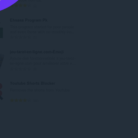
e
N
3
t
o
o
m
Ehsasa Program Pk
t
b
This program started for poor people
a
r
and even those with no monthly inc...
l
e
N
0
d
t
o
e
o
m
jeu-tarot-en-ligne.com•Emoji
n
t
b
Ajoute des fonctionnalités à jeu-tarot-
o
a
r
en-ligne.com pour améliorer votre e...
t
l
e
N
0
e
d
t
o
s
e
o
m
Youtube Shorts Blocker
:
n
t
b
Removes the shorts from Youtube
o
a
r
t
l
e
N
66
e
d
t
o
s
e
o
m
:
n
t
b
o
a
r
t
l
e
e
d
t