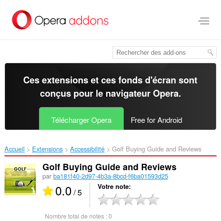
Aller
au
contenu
principal
Ces extensions et ces fonds d'écran sont
conçus pour le
navigateur Opera
.
Télécharger Opera
Free for Android
Accueil
Extensions
Accessibilité
Golf Buying Guide and Reviews‎
Golf Buying Guide and Reviews
par
ba181f40-2d97-4b3a-8bcd-f6ba01593d25
0.0
Votre note
/ 5
Nombre total de notes :
0