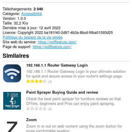
Téléchargements
2 040
Catégorie
Accessibilité
Version
1.0.0
Taille
32,2 Kio
Dernière mise à jour
12 avril 2022
Licence
Copyright 2022 ba181f40-2d97-4b3a-8bcd-f6ba01593d25
Politique du respect de la vie privée
Site web du service
https://golffeature.com/
Page de support
https://golffeature.com/
Similaires
192.168.1.1 Router Gateway Login
192.168.1.1 Router Gateway Login is your ultimate solution
for quick and secure access to your router's settings page.
N
3
o
m
Paint Sprayer Buying Guide and review
b
Check the best paint sprayer for furniture reviews so that
DIYers, beginners and Pros can enjoy paint spraying.
r
N
0
e
o
t
m
Zoom
o
b
Zoom in or out on web content using the zoom button for
t
more comfortable reading.
r