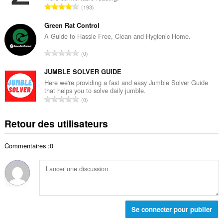
a
N
193
e
l
o
t
d
m
Green Rat Control
o
e
b
A Guide to Hassle Free, Clean and Hygienic Home.
t
n
r
a
N
o
0
e
l
o
t
t
d
m
JUMBLE SOLVER GUIDE
e
o
e
b
s
Here we're providing a fast and easy Jumble Solver Guide
t
n
that helps you to solve daily jumble.
r
:
a
N
o
0
e
l
o
t
t
d
m
e
Retour des utilisateurs
o
e
b
s
t
n
r
:
a
o
Commentaires :0
e
l
t
t
d
e
o
e
s
t
n
:
a
o
l
t
d
Se connecter pour publier
e
e
s