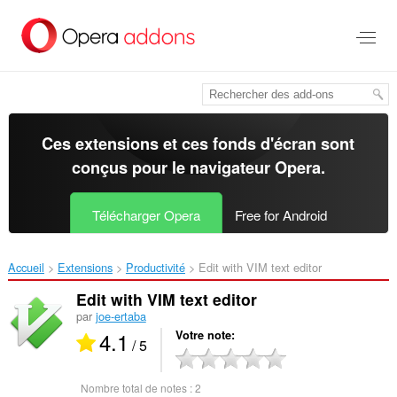
Aller
au
contenu
principal
Ces extensions et ces fonds d'écran sont
conçus pour le
navigateur Opera
.
Télécharger Opera
Free for Android
Accueil
Extensions
Productivité
Edit with VIM text editor‎
Edit with VIM text editor
par
joe-ertaba
4.1
Votre note
/ 5
Nombre total de notes :
2