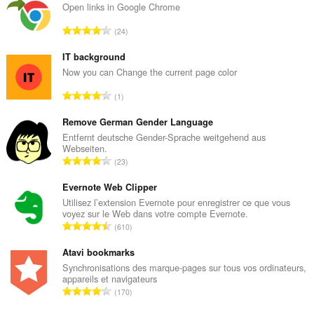
tray.
Open links in Google Chrome
Cette
N
24
extension
o
peut
m
accéder
IT background
à
b
Now you can Change the current page color
vos
r
onglets
N
1
e
et
o
t
vos
m
Remove German Gender Language
activités
o
de
b
Entfernt deutsche Gender-Sprache weitgehend aus
t
navigation.
Webseiten.
r
a
N
23
e
l
o
t
d
m
Evernote Web Clipper
o
e
b
Utilisez l’extension Evernote pour enregistrer ce que vous
t
n
voyez sur le Web dans votre compte Evernote.
r
a
N
o
610
e
l
o
t
t
d
m
Atavi bookmarks
e
o
e
b
s
Synchronisations des marque-pages sur tous vos ordinateurs,
t
n
appareils et navigateurs
r
:
a
N
o
170
e
l
o
t
t