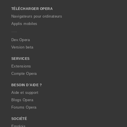
o
TÉLÉCHARGER OPERA
w
O
Navigateurs pour ordinateurs
p
Applis mobiles
e
r
a
Dev.Opera
Version beta
SERVICES
Extensions
Compte Opera
BESOIN D'AIDE ?
Aide et support
Blogs Opera
Forums Opera
SOCIÉTÉ
Emplois