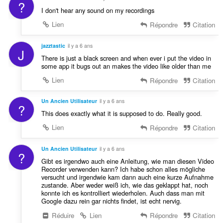
?
I don't hear any sound on my recordings
Lien
Répondre
Citation
jazztastic
il y a 6 ans
J
There is just a black screen and when ever i put the video in
some app it bugs out an makes the video like older than me
Lien
Répondre
Citation
Un Ancien Utilisateur
il y a 6 ans
?
This does exactly what it is supposed to do. Really good.
Lien
Répondre
Citation
Un Ancien Utilisateur
il y a 6 ans
?
Gibt es irgendwo auch eine Anleitung, wie man diesen Video
Recorder verwenden kann? Ich habe schon alles mögliche
versucht und irgendwie kam dann auch eine kurze Aufnahme
zustande. Aber weder weiß ich, wie das geklappt hat, noch
konnte ich es kontrolliert wiederholen. Auch dass man mit
Google dazu rein gar nichts findet, ist echt nervig.
Réduire
Lien
Répondre
Citation