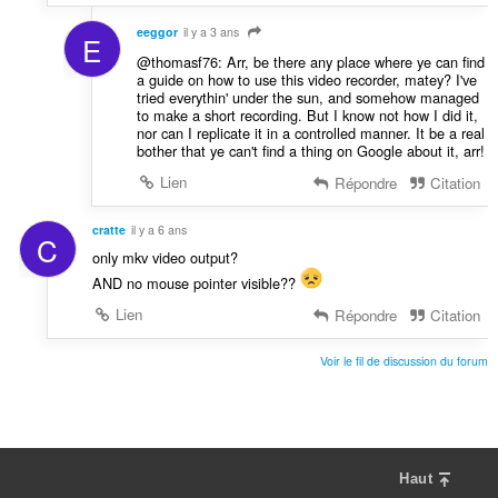
eeggor
il y a 3 ans
E
@thomasf76: Arr, be there any place where ye can find
a guide on how to use this video recorder, matey? I've
tried everythin' under the sun, and somehow managed
to make a short recording. But I know not how I did it,
nor can I replicate it in a controlled manner. It be a real
bother that ye can't find a thing on Google about it, arr!
Lien
Répondre
Citation
cratte
il y a 6 ans
C
only mkv video output?
AND no mouse pointer visible??
Lien
Répondre
Citation
Voir le fil de discussion du forum
Haut