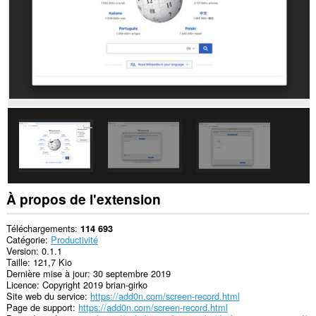
ou
d'onglets
individuels
ou
fenêtres.
This
extension
can
create
rich
notifications
and
display
them
to
you
in
À propos de l'extension
the
system
tray.
Téléchargements
114 693
Catégorie
Productivité
Version
0.1.1
Taille
121,7 Kio
Dernière mise à jour
30 septembre 2019
Licence
Copyright 2019 brian-girko
Site web du service
https://add0n.com/screen-record.html
Page de support
https://add0n.com/screen-record.html