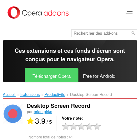
Aller
au
contenu
principal
Ces extensions et ces fonds d'écran sont
conçus pour le
navigateur Opera
.
Télécharger Opera
Free for Android
Accueil
Extensions
Productivité
Desktop Screen Record‎
Desktop Screen Record
par
brian-girko
3.9
Votre note
/ 5
Nombre total de notes :
41