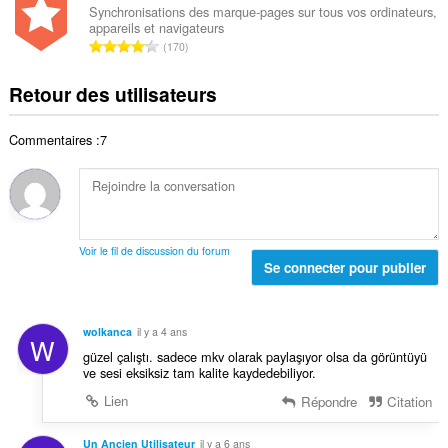
e
b
s
Synchronisations des marque-pages sur tous vos ordinateurs,
t
n
appareils et navigateurs
r
:
a
N
o
170
e
l
o
t
t
d
m
e
Retour des utilisateurs
o
e
b
s
t
n
r
:
a
o
Commentaires :7
e
l
t
t
d
e
o
e
s
t
n
:
a
o
l
t
Voir le fil de discussion du forum
d
Se connecter pour publier
e
e
s
n
:
o
wolkanca
il y a 4 ans
W
t
güzel çalıştı. sadece mkv olarak paylaşıyor olsa da görüntüyü
e
ve sesi eksiksiz tam kalite kaydedebiliyor.
s
Lien
Répondre
Citation
:
Un Ancien Utilisateur
il y a 6 ans