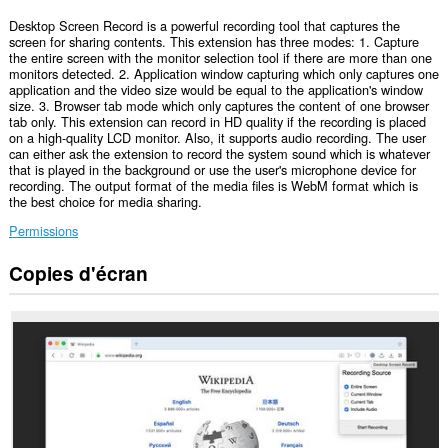
Desktop Screen Record is a powerful recording tool that captures the
screen for sharing contents. This extension has three modes: 1. Capture
the entire screen with the monitor selection tool if there are more than one
monitors detected. 2. Application window capturing which only captures one
application and the video size would be equal to the application's window
size. 3. Browser tab mode which only captures the content of one browser
tab only. This extension can record in HD quality if the recording is placed
on a high-quality LCD monitor. Also, it supports audio recording. The user
can either ask the extension to record the system sound which is whatever
that is played in the background or use the user's microphone device for
recording. The output format of the media files is WebM format which is
the best choice for media sharing.
Permissions
Copies d'écran
Cette
extension
peut
copier
le
contenu
de
tout
l'écran
en
entier