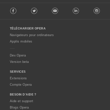
F
Facebook
Twitter
Youtube
LinkedIn
Instag
o
l
l
o
TÉLÉCHARGER OPERA
w
O
Navigateurs pour ordinateurs
p
Applis mobiles
e
r
a
Dev.Opera
Version beta
SERVICES
Extensions
Compte Opera
BESOIN D'AIDE ?
Aide et support
Blogs Opera