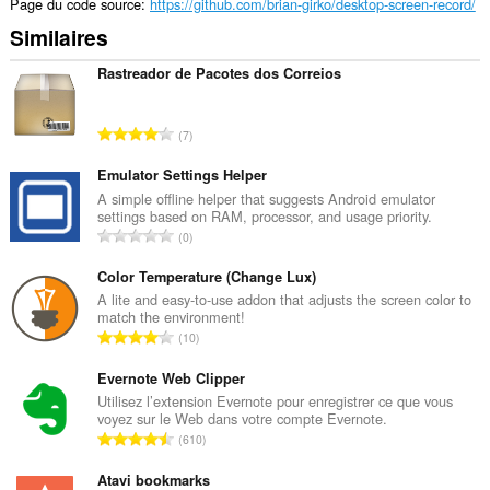
Page du code source
https://github.com/brian-girko/desktop-screen-record/
Similaires
Rastreador de Pacotes dos Correios
N
7
o
m
Emulator Settings Helper
b
A simple offline helper that suggests Android emulator
settings based on RAM, processor, and usage priority.
r
N
0
e
o
t
m
Color Temperature (Change Lux)
o
b
A lite and easy-to-use addon that adjusts the screen color to
t
match the environment!
r
a
N
10
e
l
o
t
d
m
Evernote Web Clipper
o
e
b
Utilisez l’extension Evernote pour enregistrer ce que vous
t
n
voyez sur le Web dans votre compte Evernote.
r
a
N
o
610
e
l
o
t
t
d
m
Atavi bookmarks
e
o