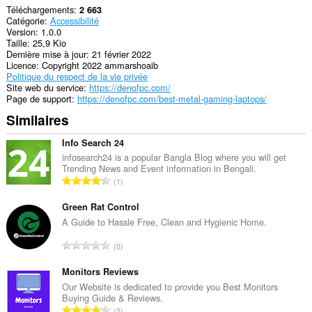
Téléchargements
2 663
Catégorie
Accessibilité
Version
1.0.0
Taille
25,9 Kio
Dernière mise à jour
21 février 2022
Licence
Copyright 2022 ammarshoaib
Politique du respect de la vie privée
Site web du service
https://denofpc.com/
Page de support
https://denofpc.com/best-metal-gaming-laptops/
Similaires
Info Search 24
infosearch24 is a popular Bangla Blog where you will get
Trending News and Event information in Bengali.
N
1
o
m
Green Rat Control
b
A Guide to Hassle Free, Clean and Hygienic Home.
r
N
0
e
o
t
m
Monitors Reviews
o
b
Our Website is dedicated to provide you Best Monitors
t
Buying Guide & Reviews.
r
a
N
2