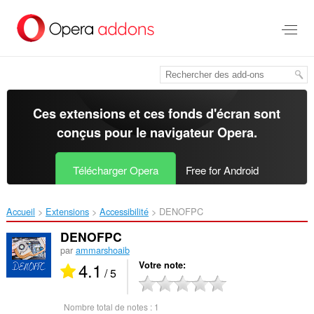
Aller
au
contenu
principal
Ces extensions et ces fonds d'écran sont
conçus pour le
navigateur Opera
.
Télécharger Opera
Free for Android
Accueil
Extensions
Accessibilité
DENOFPC‎
DENOFPC
par
ammarshoaib
4.1
Votre note
/ 5
Nombre total de notes :
1