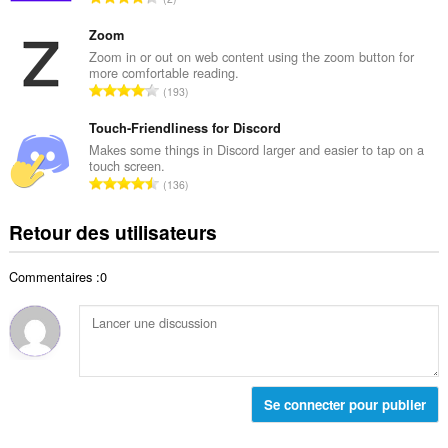
e
l
o
t
d
m
Zoom
o
e
b
Zoom in or out on web content using the zoom button for
t
n
more comfortable reading.
r
a
N
o
193
e
l
o
t
t
d
m
Touch-Friendliness for Discord
e
o
e
b
s
Makes some things in Discord larger and easier to tap on a
t
n
touch screen.
r
:
a
N
o
136
e
l
o
t
t
d
m
e
Retour des utilisateurs
o
e
b
s
t
n
r
:
a
o
Commentaires :0
e
l
t
t
d
e
o
e
s
t
n
:
a
o
l
t
d
Se connecter pour publier
e
e
s
n