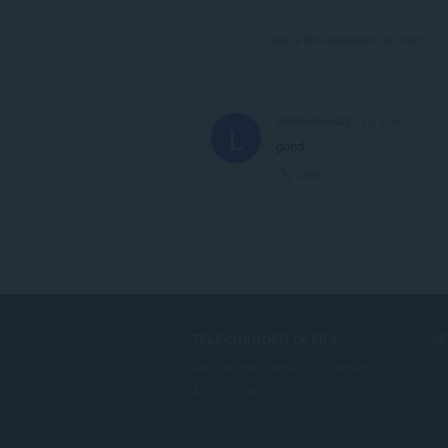
Voir le fil de discussion du forum
liamhudson22
il y a 2 ans
L
good
Lien
TÉLÉCHARGER OPERA
S
Navigateurs pour ordinateurs
Ex
Applis mobiles
Co