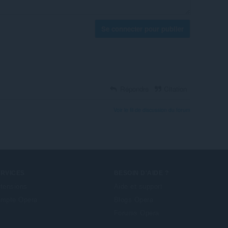
Se connecter pour publier
Répondre
Citation
Voir le fil de discussion du forum
ERVICES
BESOIN D'AIDE ?
tensions
Aide et support
mpte Opera
Blogs Opera
Forums Opera