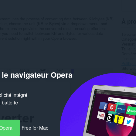
treamlines the process of converting data between Kilobytes (KB)
À pro
value, choose the unit (KB or Bytes) via a dropdown menu, and
 the extension provides the converted result, ensuring effortless
er you need to switch between KB and Bytes for various data-
Télécha
nient solution right within your Opera browser.
Catégor
Version
Taille
7
Dernière
Licence
Politiqu
Site web
 le navigateur Opera
Page de
Simil
icité intégré
batterie
 Opera
Free for Mac