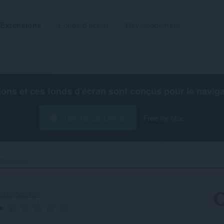
Extensions
Fonds d'écran
Développement
ions et ces fonds d'écran sont conçus pour le
navig
Télécharger Opera
Free for Mac
Converter‎
1-3da03cc3137c
e