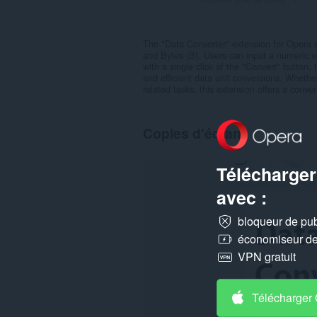
The "Data Converter" extension for Opera s
and Bytes (B). Users can input a numeric 
with a single click of the "Convert" button,
and efficient data unit conversions. Wheth
related tasks, this extension offers a conve
Copies d'écran
Télécharger
avec :
bloqueur de publ
économiseur de 
VPN gratuit
Télécharger