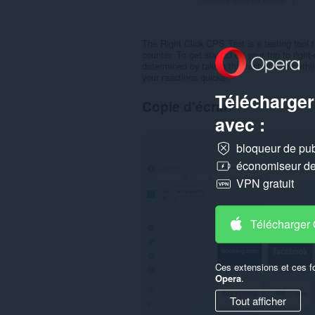
The Right Click CPS Test is a testing tool 
counter. To get started on your trip to right
determined by taking this test. It’s someth
your reactions quicker.
Télécharger
Copie d'écran
avec :
bloqueur de publ
économiseur de 
VPN gratuit
Télécharger
Ces extensions et ces f
Opera
.
Tout afficher