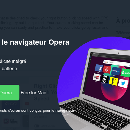
that is designed to check your right button clicking speed with CPS
À pro
-clicking, try out the cps test. Your current clicking speed can be
ing you can study and practice to make your clicks go by faster and
Télécha
Catégor
 le navigateur Opera
Version
Taille
1
Dernière
Licence
Politiqu
icité intégré
Site web
batterie
Page de
Simil
 Opera
Free for Mac
onds d'écran sont conçus pour le
navigateur