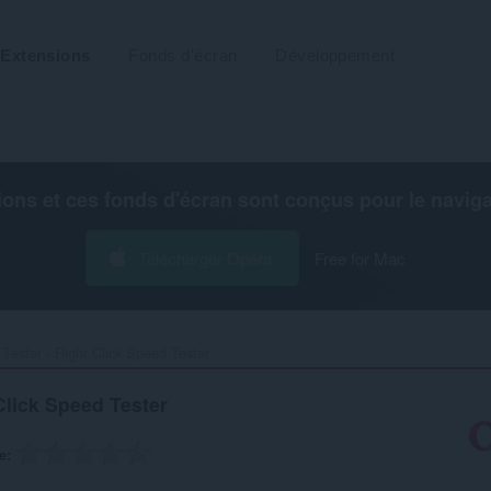
Extensions
Fonds d'écran
Développement
ions et ces fonds d'écran sont conçus pour le
navig
Télécharger Opera
Free for Mac
Tester - Right Click Speed Tester‎
Click Speed Tester
e