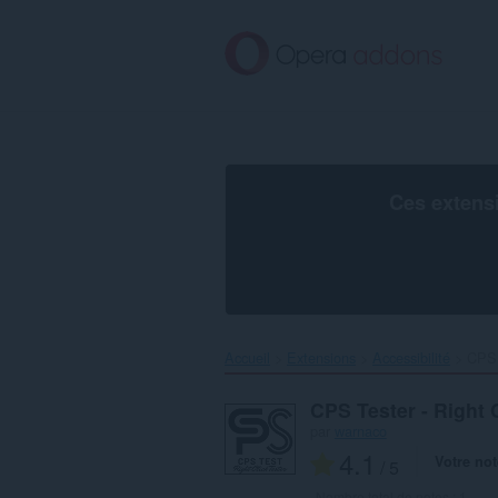
Aller
au
contenu
principal
Ces extens
Accueil
Extensions
Accessibilité
CPS 
CPS Tester - Right 
par
warnaco
4.1
Votre not
/ 5
Nombre total de notes :
1