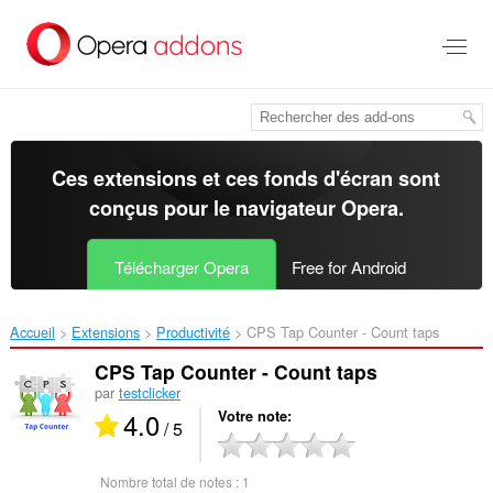
Aller
au
contenu
principal
Ces extensions et ces fonds d'écran sont
conçus pour le
navigateur Opera
.
Télécharger Opera
Free for Android
Accueil
Extensions
Productivité
CPS Tap Counter - Count taps‎
CPS Tap Counter - Count taps
par
testclicker
4.0
Votre note
/ 5
Nombre total de notes :
1