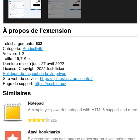
À propos de l'extension
Téléchargements
632
Catégorie
Productivité
Version
1.2
Taille
15,7 Kio
Dernière mise à jour
27 avril 2022
Licence
Copyright 2022 testclicker
Politique du respect de la vie privée
Site web du service
https://cpstest.us/tap-counter/
Page de support
https://cpstest.us/
Similaires
Notepad
A simple yet powerful notepad with HTML5 support and more
N
33
o
m
Atavi bookmarks
b
Synchronisations des marque-pages sur tous vos ordinateurs,