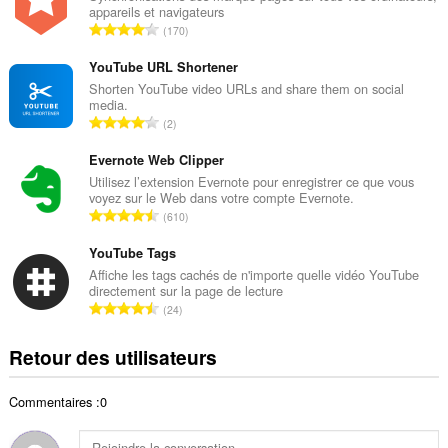
appareils et navigateurs
r
N
170
e
o
t
m
YouTube URL Shortener
o
b
Shorten YouTube video URLs and share them on social
t
media.
r
a
N
2
e
l
o
t
d
m
Evernote Web Clipper
o
e
b
Utilisez l’extension Evernote pour enregistrer ce que vous
t
n
voyez sur le Web dans votre compte Evernote.
r
a
N
o
610
e
l
o
t
t
d
m
YouTube Tags
e
o
e
b
s
Affiche les tags cachés de n'importe quelle vidéo YouTube
t
n
directement sur la page de lecture
r
:
a
N
o
24
e
l
o
t
t
d
m
e
Retour des utilisateurs
o
e
b
s
t
n
r
:
a
o
Commentaires :0
e
l
t
t
d
e
o