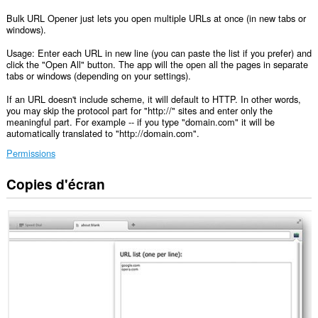
Bulk URL Opener just lets you open multiple URLs at once (in new tabs or
windows).
Usage: Enter each URL in new line (you can paste the list if you prefer) and
click the "Open All" button. The app will the open all the pages in separate
tabs or windows (depending on your settings).
If an URL doesn't include scheme, it will default to HTTP. In other words,
you may skip the protocol part for "http://" sites and enter only the
meaningful part. For example -- if you type "domain.com" it will be
automatically translated to "http://domain.com".
Permissions
Copies d'écran
Cette
extension
peut
accéder
aux
données
que
vous
copiez
et
collez.