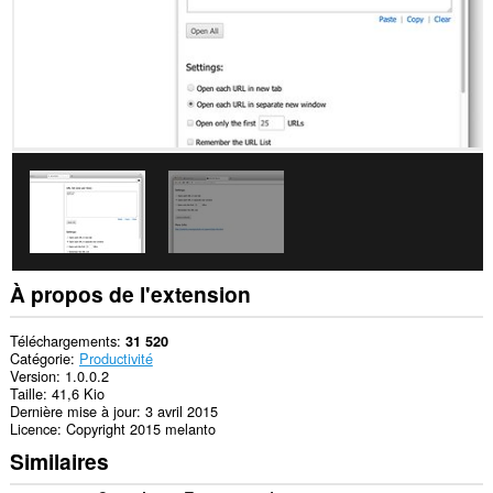
This
extension
can
write
data
into
the
clipboard.
Cette
extension
peut
accéder
à
vos
onglets
et
À propos de l'extension
vos
activités
de
Téléchargements
31 520
navigation.
Catégorie
Productivité
Version
1.0.0.2
Taille
41,6 Kio
Dernière mise à jour
3 avril 2015
Licence
Copyright 2015 melanto
Similaires