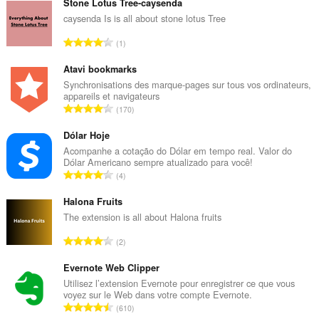
Stone Lotus Tree-caysenda
caysenda Is is all about stone lotus Tree
N
1
o
m
Atavi bookmarks
b
Synchronisations des marque-pages sur tous vos ordinateurs,
appareils et navigateurs
r
N
170
e
o
t
m
Dólar Hoje
o
b
Acompanhe a cotação do Dólar em tempo real. Valor do
t
Dólar Americano sempre atualizado para você!
r
a
N
4
e
l
o
t
d
m
Halona Fruits
o
e
b
The extension is all about Halona fruits
t
n
r
a
N
o
2
e
l
o
t
t
d
m
Evernote Web Clipper
e
o
e
b
s
Utilisez l’extension Evernote pour enregistrer ce que vous
t
n
voyez sur le Web dans votre compte Evernote.
r
:
a
N
o
610
e
l