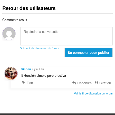
o
t
t
d
m
e
Retour des utilisateurs
o
e
b
s
t
n
r
:
a
o
Commentaires :1
e
l
t
t
d
e
o
e
s
t
n
:
a
o
l
t
Voir le fil de discussion du forum
d
Se connecter pour publier
e
e
s
n
:
o
fiinnon
il y a 1 an
t
Extensión simple pero efectiva
e
s
Lien
Répondre
Citation
:
Voir le fil de discussion du forum