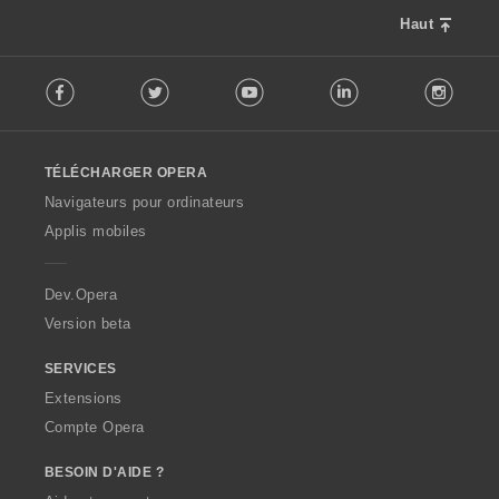
Haut
F
Facebook
Twitter
Youtube
LinkedIn
Instag
o
l
l
o
TÉLÉCHARGER OPERA
w
O
Navigateurs pour ordinateurs
p
Applis mobiles
e
r
a
Dev.Opera
Version beta
SERVICES
Extensions
Compte Opera
BESOIN D'AIDE ?