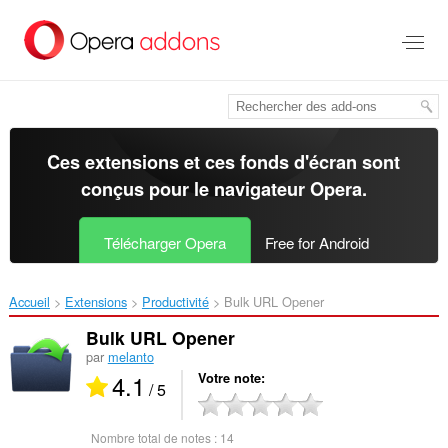
Aller
au
contenu
principal
Ces extensions et ces fonds d'écran sont
conçus pour le
navigateur Opera
.
Télécharger Opera
Free for Android
Accueil
Extensions
Productivité
Bulk URL Opener‎
Bulk URL Opener
par
melanto
4.1
Votre note
/ 5
Nombre total de notes :
14