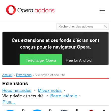
Aller
au
contenu
principal
Ces extensions et ces fonds d'écran sont
conçus pour le
navigateur Opera
.
Télécharger Opera
Free for Android
Accueil
Extensions
Vie privée et sécurité
Extensions
Recommandés
Mieux notés
Vie privée et sécurité
Barre latérale
Tri
Plus...
et
Opera Ad blocker
Opera Free VPN
Browsec VPN
uBlock Origin