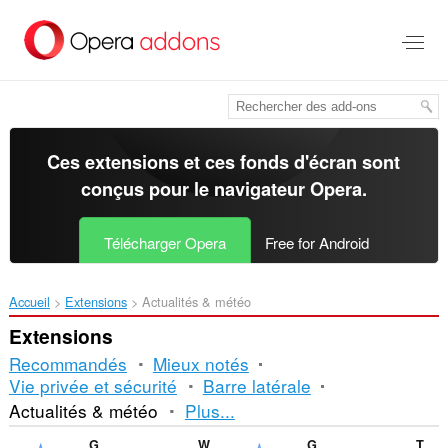
Aller
au
contenu
principal
Ces extensions et ces fonds d'écran sont
conçus pour le
navigateur Opera
.
Télécharger Opera
Free for Android
Accueil
Extensions
Actualités & météo
Extensions
Recommandés
Mieux notés
Vie privée et sécurité
Barre latérale
Tri
Actualités & météo
Plus...
et
Gismeteo
Weather
Gismeteo weather forecast in speed-dial
TechNab - Tech Blog News