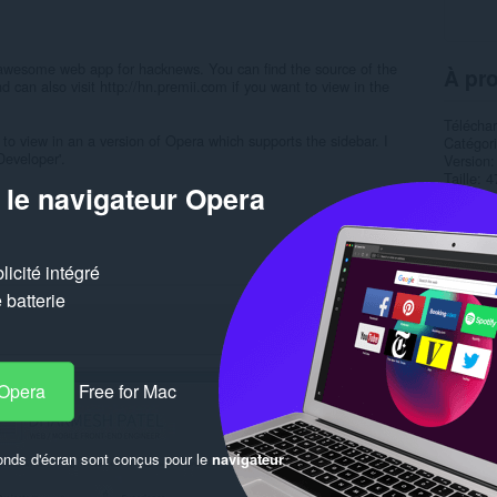
awesome web app for hacknews. You can find the source of the
À pro
 can also visit http://hn.premii.com if you want to view in the
Télécha
y to view in an a version of Opera which supports the sidebar. I
Catégor
Developer'.
Version
Taille
4
 le navigateur Opera
Dernière
Licence
Simil
icité intégré
batterie
 Opera
Free for Mac
onds d'écran sont conçus pour le
navigateur