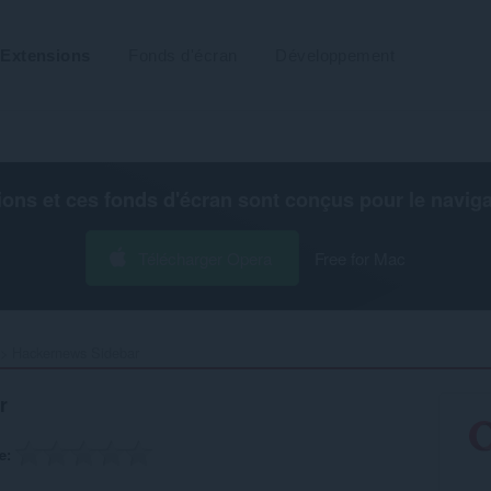
Extensions
Fonds d'écran
Développement
ions et ces fonds d'écran sont conçus pour le
navig
Télécharger Opera
Free for Mac
Hackernews Sidebar‎
r
e