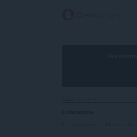
Aller
au
contenu
principal
Ces extens
Accueil
Extensions
Extensions
Recommandés
Mieux notés