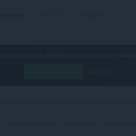
Extensions
Fonds d'écran
Développement
ions et ces fonds d'écran sont conçus pour le
navig
Télécharger Opera
Free for Mac
Vie privée et sécurité
Barre latérale
Populaires