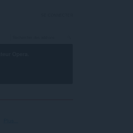
SE CONNECTER
ateur Opera
.
Tri
Plus...
et