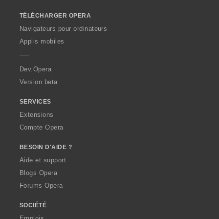
:
:
:
:
o
o
o
o
o
t
t
t
t
TÉLÉCHARGER OPERA
w
e
e
e
e
O
Navigateurs pour ordinateurs
s
s
s
s
p
Applis mobiles
:
:
:
:
e
r
a
Dev.Opera
Version beta
SERVICES
Extensions
Compte Opera
BESOIN D'AIDE ?
Aide et support
Blogs Opera
Forums Opera
SOCIÉTÉ
Emplois