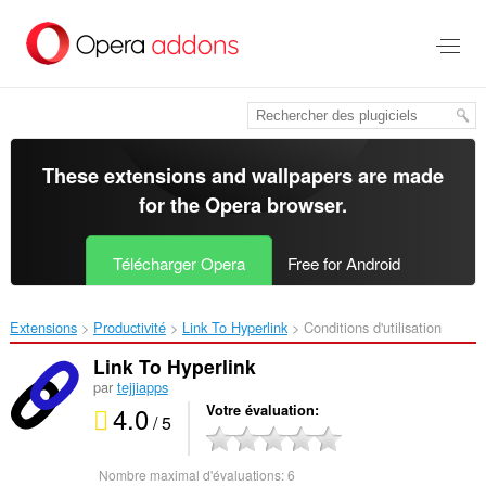
Aller
au
contenu
principal
These extensions and wallpapers are made
for the
Opera browser
.
Télécharger Opera
Free for Android
Extensions
Productivité
Link To Hyperlink‎
Conditions d'utilisation
Link To Hyperlink
par
tejjiapps
4.0
Votre évaluation
/ 5
Nombre maximal d'évaluations:
6