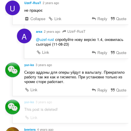
UzeF-RusT
2 years ago
U
не працює
Collapse
Link
Reply
Quote
UzeF-RusT
arsx
2 years ago
A
@uzef-rust
спробуйте нову версію 1.4, оновилась
сьогодні (11-08-23)
Link
Reply
Quote
yur-ko
3 years ago
Скоро аддоны для оперы уйдут в вальгалу. Прекратило
работу так же как и гисметео. При установке только из
чроме сторе работает.
Link
Reply
Quote
yur-ko
3 years ago
This post is deleted!
Link
beeters
4 years ago