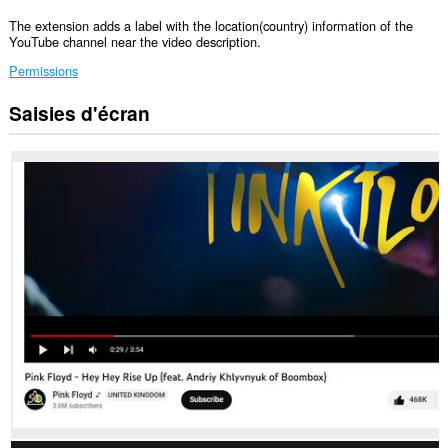
The extension adds a label with the location(country) information of the
YouTube channel near the video description.
Permissions
Saisies d'écran
Cette
extension
peut
accéder
vos
données
sur
certains
sites.