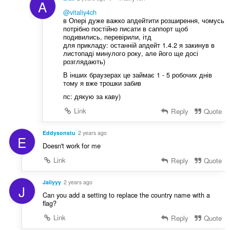
A
@vitaliy4ch
в Опері дуже важко апдейтити розширення, чомусь
потрібно постійно писати в саппорт щоб
подивились, перевірили, ітд
для прикладу: останній апдейт 1.4.2 я закинув в
листопаді минулого року, але його ще досі
розглядають)
В інших браузерах це займає 1 - 5 робочих днів
тому я вже трошки забив
пс: дякую за каву)
Link
Reply
Quote
Eddysonstu
2 years ago
E
Doesn't work for me
Link
Reply
Quote
Jaiiyyy
2 years ago
J
Can you add a setting to replace the country name with a
flag?
Link
Reply
Quote