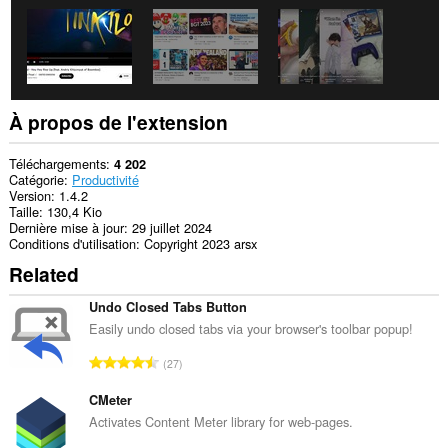
À propos de l'extension
Téléchargements
4 202
Catégorie
Productivité
Version
1.4.2
Taille
130,4 Kio
Dernière mise à jour
29 juillet 2024
Conditions d'utilisation
Copyright 2023 arsx
Related
Undo Closed Tabs Button
Easily undo closed tabs via your browser's toolbar popup!
N
27
o
m
CMeter
b
Activates Content Meter library for web-pages.
r