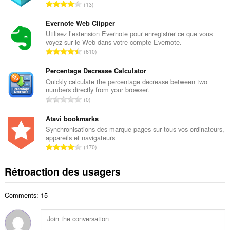
N
13
e
o
m
m
Evernote Web Clipper
a
b
Utilisez l’extension Evernote pour enregistrer ce que vous
x
voyez sur le Web dans votre compte Evernote.
r
i
N
610
e
m
o
m
a
m
Percentage Decrease Calculator
a
l
b
Quickly calculate the percentage decrease between two
x
d
numbers directly from your browser.
r
i
N
'
0
e
m
o
é
m
a
m
Atavi bookmarks
v
a
l
b
a
Synchronisations des marque-pages sur tous vos ordinateurs,
x
d
appareils et navigateurs
r
l
i
N
'
170
e
u
m
o
é
m
a
a
m
v
Rétroaction des usagers
a
t
l
b
a
x
i
d
r
l
i
o
'
Comments: 15
e
u
m
n
é
m
a
a
s
v
a
t
l
:
a
x
i