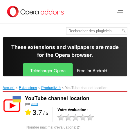
Aller
au
contenu
principal
These extensions and wallpapers are made
for the
Opera browser
.
Télécharger Opera
Free for Android
Accueil
Extensions
Productivité
YouTube channel location‎
YouTube channel location
par
arsx
3.7
Votre évaluation
/ 5
Nombre maximal d'évaluations:
21