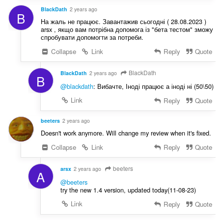
BlackDath
2 years ago
B
На жаль не працює. Завантажив сьогодні ( 28.08.2023 )
arsx , якщо вам потрібна допомога із "бета тестом" зможу
спробувати допомогти за потреби.
Collapse
Link
Reply
Quote
BlackDath
BlackDath
2 years ago
B
@blackdath
: Вибачте, Іноді працює а іноді ні (50\50)
Link
Reply
Quote
beeters
2 years ago
Doesn't work anymore. Will change my review when it's fixed.
Collapse
Link
Reply
Quote
beeters
arsx
2 years ago
A
@beeters
try the new 1.4 version, updated today(11-08-23)
Link
Reply
Quote