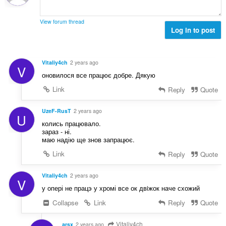
d
l
i
o
'
u
m
n
é
View forum thread
a
a
s
Log in to post
v
t
l
:
a
i
d
l
o
'
u
Vitaliy4ch
2 years ago
n
V
é
a
оновилося все працює добре. Дякую
s
v
t
:
a
Link
Reply
Quote
i
l
o
u
UzeF-RusT
2 years ago
n
U
a
s
колись працювало.
t
зараз - ні.
:
i
маю надію ще знов запрацює.
o
Link
Reply
Quote
n
s
Vitaliy4ch
2 years ago
:
V
у опері не працэ у хромі все ок двiжок наче схожий
Collapse
Link
Reply
Quote
Vitaliy4ch
arsx
2 years ago