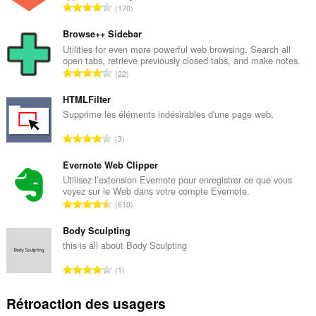
vos
N
170
onglets
o
et
m
Browse++ Sidebar
activités
de
b
Utilities for even more powerful web browsing. Search all
navigation.
open tabs, retrieve previously closed tabs, and make notes.
r
N
22
e
o
m
m
HTMLFilter
a
b
Supprime les éléments indésirables d'une page web.
x
r
i
N
3
e
m
o
m
a
m
Evernote Web Clipper
a
l
b
Utilisez l’extension Evernote pour enregistrer ce que vous
x
d
voyez sur le Web dans votre compte Evernote.
r
i
N
'
610
e
m
o
é
m
a
m
Body Sculpting
v
a
l
b
a
this is all about Body Sculpting
x
d
r
l
i
N
'
1
e
u
m
o
é
m
a
a
m
v
Rétroaction des usagers
a
t
l
b
a
x