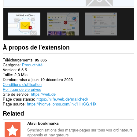
sites.
Cette
extension
gèrera
vos
extensions.
This
extension
À propos de l'extension
can
create
rich
Téléchargements
95 535
notifications
Catégorie
Productivité
and
Version
6.5.5
display
Taille
2,3 Mio
them
Dernière mise à jour
19 décembre 2023
to
Conditions d'utilisation
you
Politique de vie privée
in
Site de service
https://web.de
the
Page d'assistance
https://hilfe.web.de/mailcheck
system
Page source
https://hidrive.ionos.com/lnk/HHiCG7HX
tray.
Related
Cette
extension
Atavi bookmarks
peut
Synchronisations des marque-pages sur tous vos ordinateurs,
accéder
appareils et navigateurs