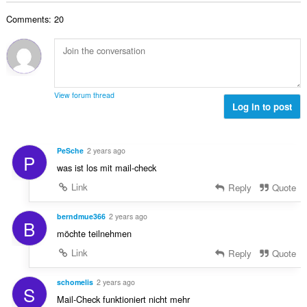
i
d
r
l
i
o
'
Comments: 20
e
u
m
n
é
m
a
a
s
v
a
t
l
:
a
x
i
d
l
i
o
'
u
m
n
é
View forum thread
a
a
s
Log in to post
v
t
l
:
a
i
d
l
o
'
u
PeSche
2 years ago
n
P
é
a
was ist los mit mail-check
s
v
t
:
a
Link
Reply
Quote
i
l
o
u
berndmue366
2 years ago
n
B
a
s
möchte teilnehmen
t
:
Link
Reply
Quote
i
o
n
schomelis
2 years ago
S
s
Mail-Check funktioniert nicht mehr