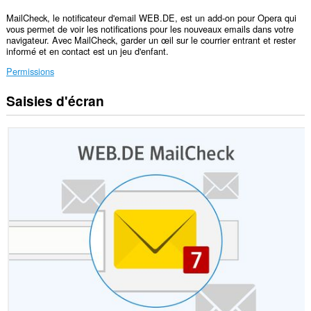
MailCheck, le notificateur d'email WEB.DE, est un add-on pour Opera qui
vous permet de voir les notifications pour les nouveaux emails dans votre
navigateur. Avec MailCheck, garder un œil sur le courrier entrant et rester
informé et en contact est un jeu d'enfant.
Permissions
Saisies d'écran
Cette
extension
peut
accéder
vos
données
sur
tous
les
sites.
Cette
extension
peut
accéder
vos
données
sur
certains