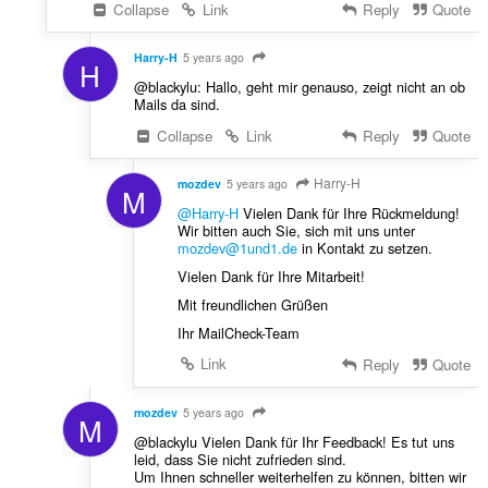
Collapse
Link
Reply
Quote
Harry-H
5 years ago
H
@blackylu: Hallo, geht mir genauso, zeigt nicht an ob
Mails da sind.
Collapse
Link
Reply
Quote
Harry-H
mozdev
5 years ago
M
@Harry-H
Vielen Dank für Ihre Rückmeldung!
Wir bitten auch Sie, sich mit uns unter
mozdev@1und1.de
in Kontakt zu setzen.
Vielen Dank für Ihre Mitarbeit!
Mit freundlichen Grüßen
Ihr MailCheck-Team
Link
Reply
Quote
mozdev
5 years ago
M
@blackylu Vielen Dank für Ihr Feedback! Es tut uns
leid, dass Sie nicht zufrieden sind.
Um Ihnen schneller weiterhelfen zu können, bitten wir