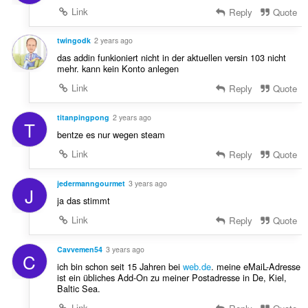
:
Link
Reply
Quote
twingodk
2 years ago
das addin funkioniert nicht in der aktuellen versin 103 nicht
mehr. kann kein Konto anlegen
Link
Reply
Quote
titanpingpong
2 years ago
T
bentze es nur wegen steam
Link
Reply
Quote
jedermanngourmet
3 years ago
J
ja das stimmt
Link
Reply
Quote
Cavvemen54
3 years ago
C
ich bin schon seit 15 Jahren bei
web.de
. meine eMaiL-Adresse
ist ein übliches Add-On zu meiner Postadresse in De, Kiel,
Baltic Sea.
Link