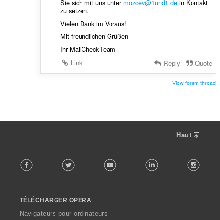
Sie sich mit uns unter
mozdev@1und1.de
in Kontakt
zu setzen.
Vielen Dank im Voraus!
Mit freundlichen Grüßen
Ihr MailCheck-Team
Link
Reply
Quote
View forum thread
Haut
F
Facebook
Twitter
Youtube
LinkedIn
Instag
o
l
l
o
TÉLÉCHARGER OPERA
w
O
Navigateurs pour ordinateurs