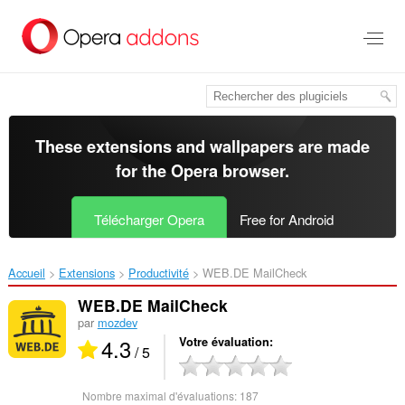
Aller
au
contenu
principal
These extensions and wallpapers are made
for the
Opera browser
.
Télécharger Opera
Free for Android
Accueil
Extensions
Productivité
WEB.DE MailCheck‎
WEB.DE MailCheck
par
mozdev
4.3
Votre évaluation
/ 5
Nombre maximal d'évaluations:
187