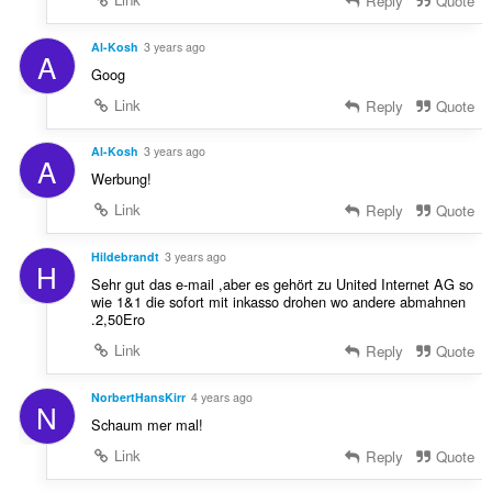
Reply
Quote
Al-Kosh
3 years ago
A
Goog
Link
Reply
Quote
Al-Kosh
3 years ago
A
Werbung!
Link
Reply
Quote
Hildebrandt
3 years ago
H
Sehr gut das e-mail ,aber es gehört zu United Internet AG so
wie 1&1 die sofort mit inkasso drohen wo andere abmahnen
.2,50Ero
Link
Reply
Quote
NorbertHansKirr
4 years ago
N
Schaum mer mal!
Link
Reply
Quote