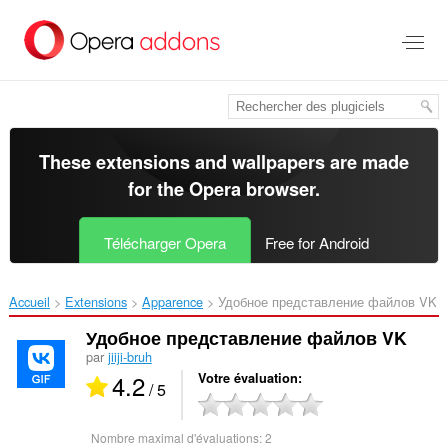
Aller
au
contenu
principal
These extensions and wallpapers are made
for the
Opera browser
.
Télécharger Opera
Free for Android
Accueil
Extensions
Apparence
Удобное представление файлов VK‎
Удобное представление файлов VK
par
jiiji-bruh
4.2
Votre évaluation
/ 5
Nombre maximal d'évaluations:
2