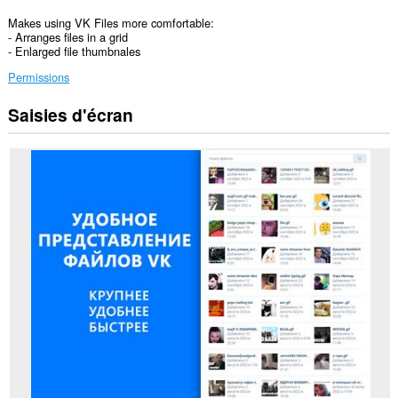
Makes using VK Files more comfortable:
- Arranges files in a grid
- Enlarged file thumbnales
Permissions
Saisies d'écran
Cette
extension
peut
accéder
vos
données
sur
certains
sites.