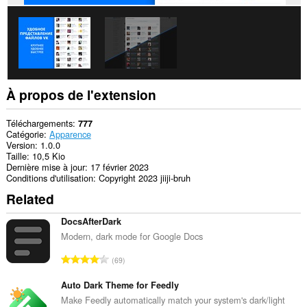
À propos de l'extension
Téléchargements
777
Catégorie
Apparence
Version
1.0.0
Taille
10,5 Kio
Dernière mise à jour
17 février 2023
Conditions d'utilisation
Copyright 2023 jiiji-bruh
Related
DocsAfterDark
Modern, dark mode for Google Docs
N
69
o
m
Auto Dark Theme for Feedly
b
Make Feedly automatically match your system's dark/light