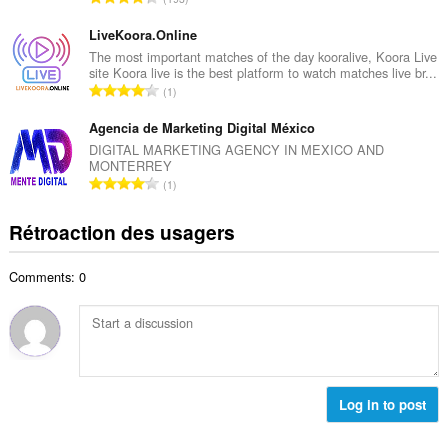
e
m
o
m
a
m
LiveKoora.Online
a
l
b
The most important matches of the day kooralive, Koora Live
x
d
site Koora live is the best platform to watch matches live br...
r
i
N
'
1
e
m
o
é
m
a
m
Agencia de Marketing Digital México
v
a
l
b
a
DIGITAL MARKETING AGENCY IN MEXICO AND
x
d
MONTERREY
r
l
i
N
'
1
e
u
m
o
é
m
a
a
m
v
Rétroaction des usagers
a
t
l
b
a
x
i
d
r
l
i
o
'
Comments: 0
e
u
m
n
é
m
a
a
s
v
a
t
l
:
a
x
i
d
l
i
o
'
u
m
n
é
a
a
s
Log in to post
v
t
l
:
a
i
d