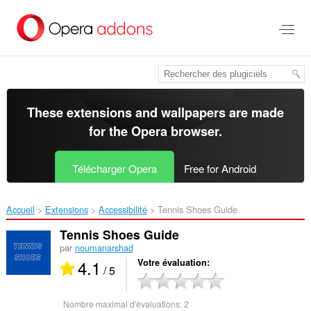
Aller
au
contenu
principal
These extensions and wallpapers are made
for the
Opera browser
.
Télécharger Opera
Free for Android
Accueil
Extensions
Accessibilité
Tennis Shoes Guide‎
Tennis Shoes Guide
par
noumanarshad
4.1
Votre évaluation
/ 5
Nombre maximal d'évaluations:
2