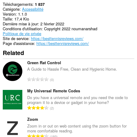
Téléchargements
1 837
Catégorie
Accessibilité
Version
1.1.0
Taille
17,4 Kio
Dernière mise à jour
2 février 2022
Conditions d'utilisation
Copyright 2022 noumanarshad
Politique de vie privée
Site de service
https://besttennisreviews.com/
Page d'assistance
https://besttennisreviews.com/
Related
Green Rat Control
A Guide to Hassle Free, Clean and Hygienic Home.
N
0
o
m
My Universal Remote Codes
b
Do you have a universal remote and you need the code to
program it to a device or gadget in your home?
r
N
2
e
o
m
m
Zoom
a
b
Zoom in or out on web content using the zoom button for
x
more comfortable reading.
r
i
N
193