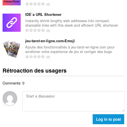
i
N
0
e
m
o
m
a
m
IDE`a URL Shortener
a
l
b
Instantly shrink lengthy web addresses into compact,
x
d
shareable links with this sleek and efficient URL shortener.
r
i
N
'
0
e
m
o
é
m
a
m
jeu-tarot-en-ligne.com•Emoji
v
a
l
b
a
Ajoute des fonctionnalités à jeu-tarot-en-ligne.com pour
x
d
améliorer votre expérience de jeu et corriger des bugs.
r
l
i
N
'
0
e
u
m
o
é
m
a
a
m
v
Rétroaction des usagers
a
t
l
b
a
x
i
d
r
l
i
o
'
Comments: 0
e
u
m
n
é
m
a
a
s
v
a
t
l
:
a
x
i
d
l
i
o
'
u
m
n
é
a
a
s
Log in to post
v
t
l
:
a