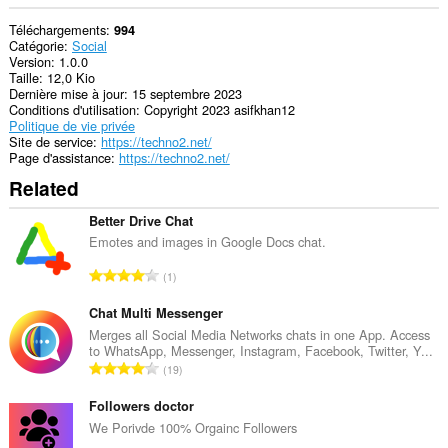
Téléchargements
994
Catégorie
Social
Version
1.0.0
Taille
12,0 Kio
Dernière mise à jour
15 septembre 2023
Conditions d'utilisation
Copyright 2023 asifkhan12
Politique de vie privée
Site de service
https://techno2.net/
Page d'assistance
https://techno2.net/
Related
Better Drive Chat
Emotes and images in Google Docs chat.
N
1
o
m
Chat Multi Messenger
b
Merges all Social Media Networks chats in one App. Access
to WhatsApp, Messenger, Instagram, Facebook, Twitter, Y...
r
N
19
e
o
m
m
Followers doctor
a
b
We Porivde 100% Orgainc Followers
x
r