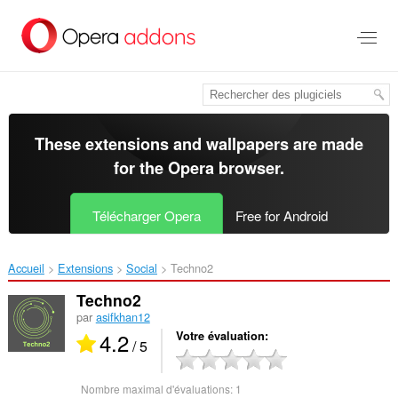
Aller
au
contenu
principal
These extensions and wallpapers are made
for the
Opera browser
.
Télécharger Opera
Free for Android
Accueil
Extensions
Social
Techno2‎
Techno2
par
asifkhan12
4.2
Votre évaluation
/ 5
Nombre maximal d'évaluations:
1