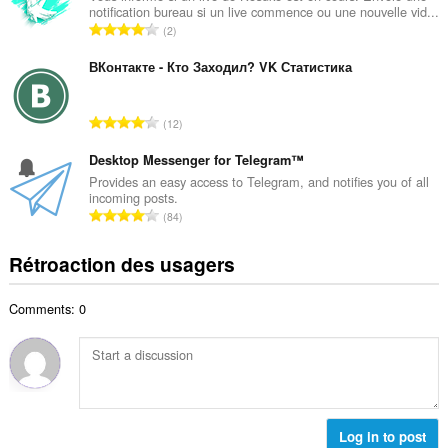
x
notification bureau si un live commence ou une nouvelle vid...
r
i
N
2
e
m
o
m
a
m
ВКонтакте - Кто Заходил? VK Статистика
a
l
b
x
d
r
i
N
'
12
e
m
o
é
m
a
m
Desktop Messenger for Telegram™
v
a
l
b
a
Provides an easy access to Telegram, and notifies you of all
x
d
incoming posts.
r
l
i
N
'
84
e
u
m
o
é
m
a
a
m
v
Rétroaction des usagers
a
t
l
b
a
x
i
d
r
l
i
o
'
Comments: 0
e
u
m
n
é
m
a
a
s
v
a
t
l
:
a
x
i
d
l
i
o
'
u
m
n
é
a
a
s
Log in to post
v