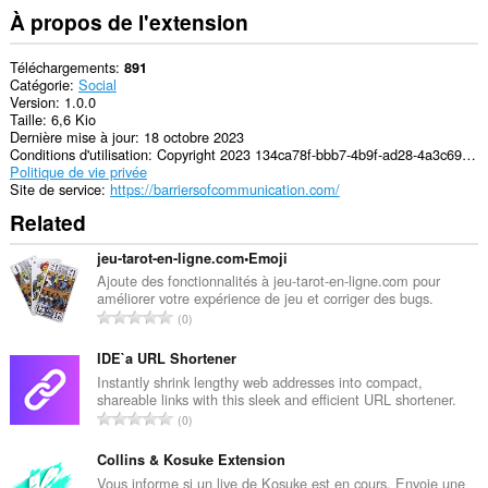
À propos de l'extension
Téléchargements
891
Catégorie
Social
Version
1.0.0
Taille
6,6 Kio
Dernière mise à jour
18 octobre 2023
Conditions d'utilisation
Copyright 2023 134ca78f-bbb7-4b9f-ad28-4a3c696ece37
Politique de vie privée
Site de service
https://barriersofcommunication.com/
Related
jeu-tarot-en-ligne.com•Emoji
Ajoute des fonctionnalités à jeu-tarot-en-ligne.com pour
améliorer votre expérience de jeu et corriger des bugs.
N
0
o
m
IDE`a URL Shortener
b
Instantly shrink lengthy web addresses into compact,
shareable links with this sleek and efficient URL shortener.
r
N
0
e
o
m
m
Collins & Kosuke Extension
a
b
Vous informe si un live de Kosuke est en cours. Envoie une