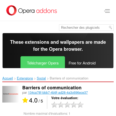
Aller
au
contenu
principal
These extensions and wallpapers are made
for the
Opera browser
.
Télécharger Opera
Free for Android
Accueil
Extensions
Social
Barriers of communication‎
Barriers of communication
par
134ca78f-bbb7-4b9f-ad28-4a3c696ece37
4.0
Votre évaluation
/ 5
Nombre maximal d'évaluations:
1