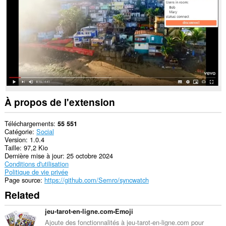
Cette
extension
peut
accéder
vos
données
sur
certains
sites.
This
À propos de l'extension
extension
can
create
Téléchargements
55 551
rich
Catégorie
Social
notifications
Version
1.0.4
and
Taille
97,2 Kio
display
Dernière mise à jour
25 octobre 2024
them
Conditions d'utilisation
to
Politique de vie privée
you
Page source
https://github.com/Semro/syncwatch
in
Related
the
system
tray.
jeu-tarot-en-ligne.com•Emoji
Ajoute des fonctionnalités à jeu-tarot-en-ligne.com pour
Cette