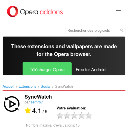
Aller
au
contenu
principal
These extensions and wallpapers are made
for the
Opera browser
.
Télécharger Opera
Free for Android
Accueil
Extensions
Social
SyncWatch‎
SyncWatch
par
semro7
4.1
Votre évaluation
/ 5
Nombre maximal d'évaluations:
15