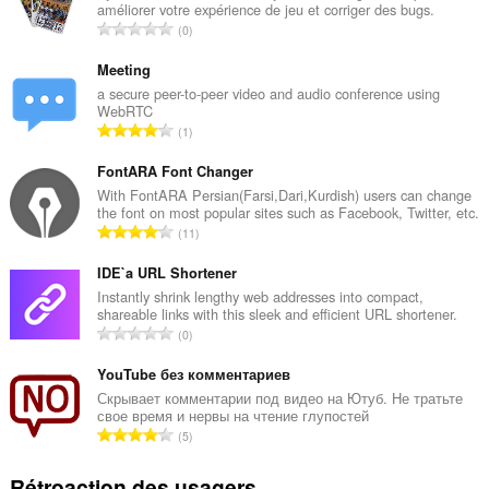
améliorer votre expérience de jeu et corriger des bugs.
extension
N
0
peut
o
accéder
m
vos
Meeting
onglets
b
a secure peer-to-peer video and audio conference using
et
WebRTC
r
activités
N
1
e
de
o
m
navigation.
m
FontARA Font Changer
a
b
With FontARA Persian(Farsi,Dari,Kurdish) users can change
x
the font on most popular sites such as Facebook, Twitter, etc.
r
i
N
11
e
m
o
m
a
m
IDE`a URL Shortener
a
l
b
Instantly shrink lengthy web addresses into compact,
x
d
shareable links with this sleek and efficient URL shortener.
r
i
N
'
0
e
m
o
é
m
a
m
YouTube без комментариев
v
a
l
b
a
Скрывает комментарии под видео на Ютуб. Не тратьте
x
d
свое время и нервы на чтение глупостей
r
l
i
N
'
5
e
u
m
o
é
m
a
a
m
v
Rétroaction des usagers
a
t