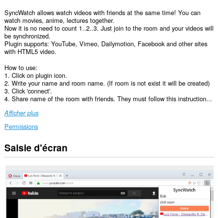
SyncWatch allows watch videos with friends at the same time! You can
watch movies, anime, lectures together.
Now it is no need to count 1..2..3. Just join to the room and your videos will
be synchronized.
Plugin supports: YouTube, Vimeo, Dailymotion, Facebook and other sites
with HTML5 video.
How to use:
1. Click on plugin icon.
2. Write your name and room name. (If room is not exist it will be created)
3. Click 'connect'.
4. Share name of the room with friends. They must follow this instruction...
Afficher plus
Permissions
Saisie d'écran
Cette
extension
peut
accéder
vos
données
sur
tous
les
sites.