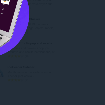
r
enregistrer ce que vous voyez sur l...
e
N
610
m
o
a
m
HTML Content Blocker
x
b
Blocks desired HTML contents
i
r
(script, style, image, object, media)
m
e
N
6
a
m
o
l
a
m
PopUpOFF - Popup and overlay blocker
d
x
b
Removes and prevents popups,
'
i
r
overlays and cookie notifications, ot...
é
m
e
N
40
v
a
m
o
a
l
a
m
InoReader Sidebar
l
d
x
b
Mobile version Inoreader.com on
u
'
i
r
sidebar (not official)
a
é
m
e
N
12
t
v
a
m
o
i
a
l
a
m
o
l
d
x
b
n
u
'
i
r
s
a
é
m
e