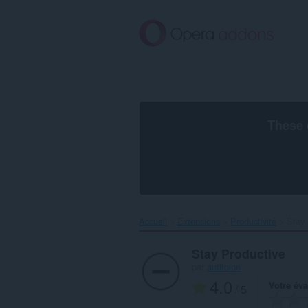
Aller
au
contenu
principal
These 
Accueil
Extensions
Productivité
Stay 
Stay Productive
par
antitoine
4.0
Votre éva
/ 5