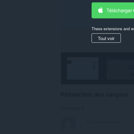
activités
de
Télécharger
navigation.
These extensions and wa
Tout voir
Rétroaction des usagers
Comments: 3