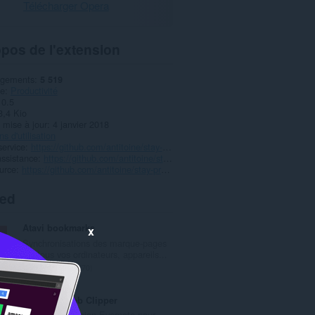
Télécharger Opera
pos de l'extension
rgements
5 519
ie
Productivité
0.5
3,4 Kio
 mise à jour
4 janvier 2018
s d'utilisation
service
https://github.com/antitoine/stay-productive
ssistance
https://github.com/antitoine/stay-productive/issues
urce
https://github.com/antitoine/stay-productive
ted
Atavi bookmarks
x
Synchronisations des marque-pages
sur tous vos ordinateurs, appareils...
N
170
o
m
Evernote Web Clipper
b
Utilisez l’extension Evernote pour