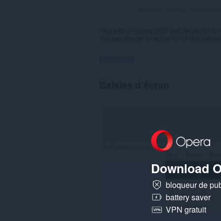
Nombre maximal d'évaluation
This add-on injects CSS and Javascript to r
You can choose to active or not this behavi
Permissions
Cette
Saisies d'écran
extension
peut
accéder
vos
données
sur
tous
les
sites.
Download O
Cette
extension
peut
bloqueur de publ
accéder
battery saver
vos
onglets
VPN gratuit
et