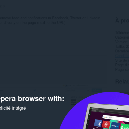
s:
6
emove feed and notifications in Facebook, Twitter or Linkedin.
À pro
or directly on the page (next to the URL).
Télécha
Catégor
Version
Taille
2
Dernière
Condition
Site de 
Page d'a
Page so
Rela
pera browser with:
icité intégré