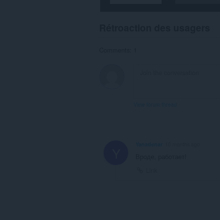
you
in
the
Rétroaction des usagers
system
tray.
Comments: 1
Cette
exttension
peut
manipuler
les
réglages
sur
View forum thread
la
vie
privée.
Yanadenar
10 months ago
Y
Вроде, работает!
Link