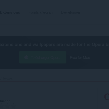
Extensions
Fonds d'écran
Développer
extensions and wallpapers are made for the
Opera b
Télécharger Opera
Free for Mac
d Tweaks‎
luation