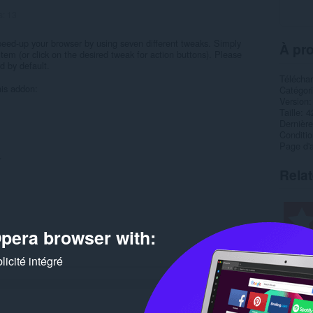
s:
13
eed-up your browser by using seven different tweaks. Simply
À pro
em (or click on the desired tweak for action buttons). Please
d by default.
Télécha
his addon:
Catégor
Version
Taille
4
Dernière
Condition
Page d'a
.
Rela
pera browser with:
icité intégré