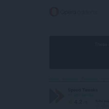
Aller
au
contenu
principal
These 
Accueil
Extensions
Productivité
Spee
Speed Tweaks
par
jeremybenthum
4.2
Votre éva
/ 5