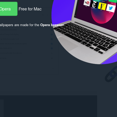
 Opera
Free for Mac
llpapers are made for the
Opera browser
.