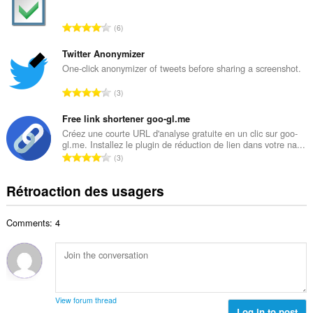
b
x
r
i
N
6
e
m
o
m
a
m
Twitter Anonymizer
a
l
b
One-click anonymizer of tweets before sharing a screenshot.
x
d
r
i
N
'
3
e
m
o
é
m
a
m
Free link shortener goo-gl.me
v
a
l
b
a
Créez une courte URL d'analyse gratuite en un clic sur goo-
x
d
gl.me. Installez le plugin de réduction de lien dans votre na...
r
l
i
N
'
3
e
u
m
o
é
m
a
a
m
v
Rétroaction des usagers
a
t
l
b
a
x
i
d
r
l
i
o
'
Comments: 4
e
u
m
n
é
m
a
a
s
v
a
t
l
:
a
x
i
d
l
i
o
'
u
m
n
é
View forum thread
a
a
s
Log in to post