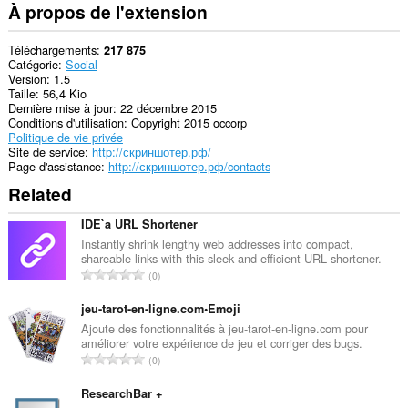
the
À propos de l'extension
system
tray.
Téléchargements
217 875
Cette
Catégorie
Social
extension
Version
1.5
peut
Taille
56,4 Kio
accéder
Dernière mise à jour
22 décembre 2015
vos
Conditions d'utilisation
Copyright 2015 occorp
onglets
Politique de vie privée
et
Site de service
http://скриншотер.рф/
activités
Page d'assistance
http://скриншотер.рф/contacts
de
Related
navigation.
IDE`a URL Shortener
Instantly shrink lengthy web addresses into compact,
shareable links with this sleek and efficient URL shortener.
N
0
o
m
jeu-tarot-en-ligne.com•Emoji
b
Ajoute des fonctionnalités à jeu-tarot-en-ligne.com pour
améliorer votre expérience de jeu et corriger des bugs.
r
N
0
e
o
m
m
ResearchBar +
a