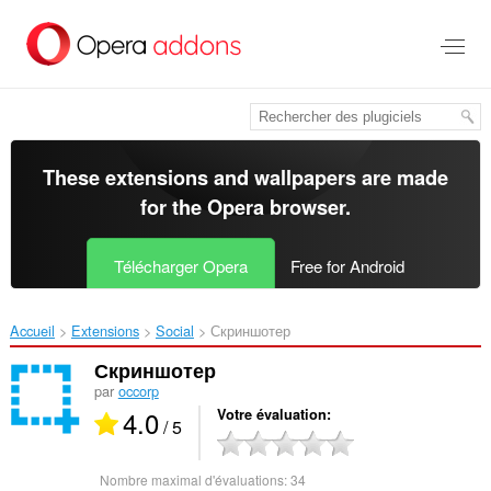
Aller
au
contenu
principal
These extensions and wallpapers are made
for the
Opera browser
.
Télécharger Opera
Free for Android
Accueil
Extensions
Social
Скриншотер‎
Скриншотер
par
occorp
4.0
Votre évaluation
/ 5
Nombre maximal d'évaluations:
34