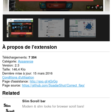
À propos de l'extension
Téléchargements
7 354
Catégorie
Apparence
Version
2.3
Taille
146,4 Kio
Dernière mise à jour
15 mars 2016
Conditions d'utilisation
Page d'assistance
http://goo.gl/4GrGg
Page source
https://github.com/SpadarShut/Correct_flag/
Related
Slim Scroll bar
Modern & slim looks for browser scroll bars!