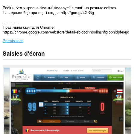
Робіць бел-чырвона-белымі беларускія сцягі на розных сайтах
Паведамляйце пра сцягі сюды: http://goo.gl/4GrGg
-------------
Правільны сцяг для Chrome:
https://chrome.google.com/webstore/detail/eblobdnhbollnjjnfigjobhldpfeiejd
Permissions
Saisies d'écran
Cette
extension
peut
accéder
vos
données
sur
tous
les
sites.