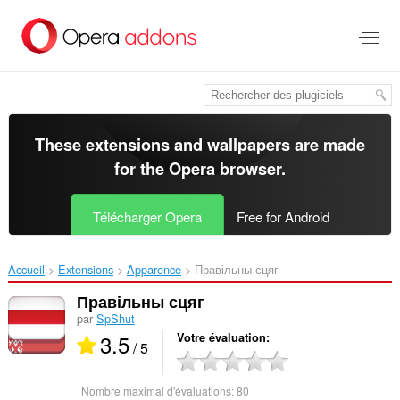
Aller
au
contenu
principal
These extensions and wallpapers are made
for the
Opera browser
.
Télécharger Opera
Free for Android
Accueil
Extensions
Apparence
Правільны сцяг‎
Правільны сцяг
par
SpShut
3.5
Votre évaluation
/ 5
Nombre maximal d'évaluations:
80