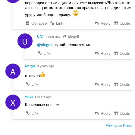
:
переводки с этим сцягом начнете выпускать?Контактные
линзы с цветом этого сцяга на зрачках?....Госпади я этим
уруру идей еще подкинул
Collapse
Link
Reply
Quote
alegoff
UA1
1 year ago
U
@alegoff
: гуляй лесом зетник
Link
Reply
Quote
alergia
3 years ago
A
отлично
Link
Reply
Quote
xiiivii
4 years ago
X
Конченные совсем
Link
Reply
Quote
View forum thread