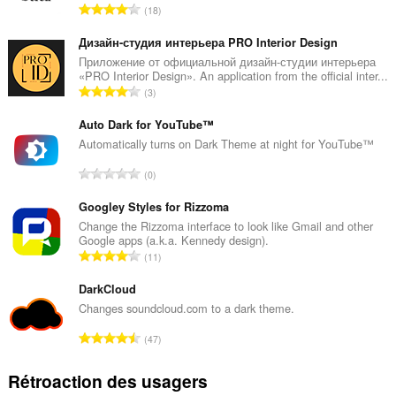
N
18
o
m
Дизайн-студия интерьера PRO Interior Design
b
Приложение от официальной дизайн-студии интерьера
«PRO Interior Design». An application from the official inter...
r
N
3
e
o
m
m
Auto Dark for YouTube™
a
b
Automatically turns on Dark Theme at night for YouTube™
x
r
i
N
0
e
m
o
m
a
m
Googley Styles for Rizzoma
a
l
b
Change the Rizzoma interface to look like Gmail and other
x
d
Google apps (a.k.a. Kennedy design).
r
i
N
'
11
e
m
o
é
m
a
m
DarkCloud
v
a
l
b
a
Changes soundcloud.com to a dark theme.
x
d
r
l
i
N
'
47
e
u
m
o
é
m
a
a
m
v
Rétroaction des usagers
a
t
l
b
a