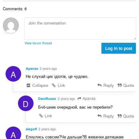
x
i
d
r
l
i
o
'
Comments: 6
e
u
m
n
é
m
a
a
s
v
a
t
l
:
a
x
i
d
l
i
o
'
u
m
n
é
View forum thread
a
a
s
Log in to post
v
t
l
:
a
i
d
l
o
'
u
Apanas
2 years ago
n
A
é
a
Не слухай цих ідіотів, це чудово.
s
v
t
:
a
Collapse
Link
Reply
Quote
i
l
o
u
Apanas
n
DaniRusso
2 years ago
D
a
s
Бчб-шник очередной, вас не перебили?
t
:
i
Link
Reply
Quote
o
n
alegoff
2 years ago
A
s
Епнулись совсем?Че дальше?В жевачки детишкам