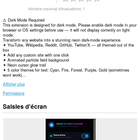
Nombre maximal d'évaluations:
1
⚠️ Dark Mode Required
This extension is designed for dark mode. Please enable dark mode in your
browser or OS settings before use — it will not display correctly on light
mode.
Transform any website into a stunning neon dark-mode experience.
✦ YouTube, Wikipedia, Reddit, GitHub, Twitter/X — all themed out of the
box
✦ Add any custom site with one click
✦ Animated particle field background
✦ Neon cursor glow trail
✦ 5 color themes for text: Cyan, Fire, Forest, Purple, Gold (sometimes
wont work)...
Afficher plus
Permissions
Saisies d'écran
Cette
extension
peut
accéder
vos
données
sur