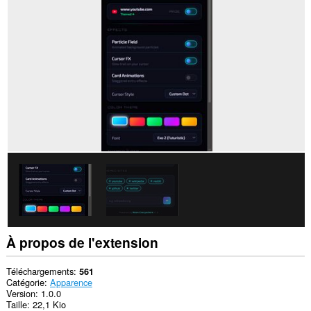
tous
les
sites.
Cette
extension
peut
accéder
vos
onglets
et
activités
de
navigation.
À propos de l'extension
Téléchargements
561
Catégorie
Apparence
Version
1.0.0
Taille
22,1 Kio