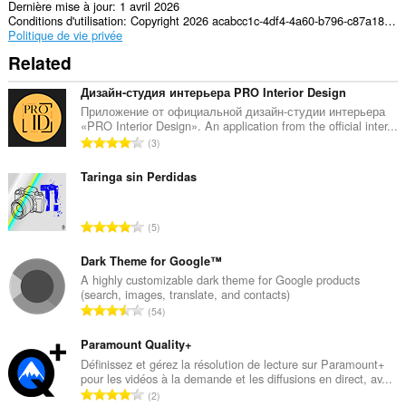
Dernière mise à jour
1 avril 2026
Conditions d'utilisation
Copyright 2026 acabcc1c-4df4-4a60-b796-c87a18ed1e38
Politique de vie privée
Related
Дизайн-студия интерьера PRO Interior Design
Приложение от официальной дизайн-студии интерьера
«PRO Interior Design». An application from the official inter...
N
3
o
m
Taringa sin Perdidas
b
r
N
5
e
o
m
m
Dark Theme for Google™
a
b
A highly customizable dark theme for Google products
x
(search, images, translate, and contacts)
r
i
N
54
e
m
o
m
a
m
Paramount Quality+
a
l
b
Définissez et gérez la résolution de lecture sur Paramount+
x
d
pour les vidéos à la demande et les diffusions en direct, av...
r
i
N
'
2
e