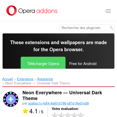
Aller
au
contenu
principal
These extensions and wallpapers are made
for the
Opera browser
.
Télécharger Opera
Free for Android
Accueil
Extensions
Apparence
Neon Everywhere — Universal Dark Theme‎
Neon Everywhere — Universal Dark
Theme
par
acabcc1c-4df4-4a60-b796-c87a18ed1e38
4.1
Votre évaluation
/ 5