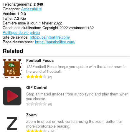
Téléchargements
2 049
Catégorie
Accessibilité
Version
1.0.0
Taille
7,2 Kio
Dernière mise à jour
1 février 2022
Conditions d'utilisation
Copyright 2022 zamiraamir182
Politique de vie privée
Site de service
https://paintballfire.com/
Page d'assistance
https://paintballfire.com/
Related
Football Focus
123Football Focus keeps you update with the latest news in
the world of Football.
N
2
o
m
GIF Control
b
Stop animated images from autoplaying and play them when
you choose.
r
N
0
e
o
m
m
Zoom
a
b
Zoom in or out on web content using the zoom button for
x
more comfortable reading.
r
i
N
193