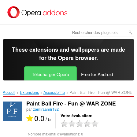
Aller
au
contenu
principal
These extensions and wallpapers are made
for the
Opera browser
.
Télécharger Opera
Free for Android
Accueil
Extensions
Accessibilité
Paint Ball Fire - Fun @ WAR ZONE‎
Paint Ball Fire - Fun @ WAR ZONE
par
zamiraamir182
0.0
Votre évaluation
/ 5
Nombre maximal d'évaluations:
0