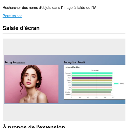
Rechercher des noms d'objets dans l'image à l'aide de l'IA
Permissions
Saisie d'écran
Cette
extension
peut
accéder
vos
données
sur
tous
les
sites.
This
permission
allows
other
installed
extensions
and
web
pages
to
communicate
À propos de l'extension