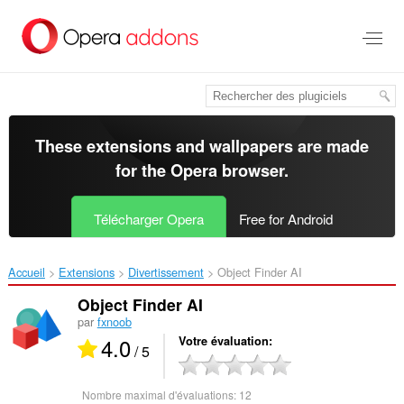
Aller
au
contenu
principal
These extensions and wallpapers are made
for the
Opera browser
.
Télécharger Opera
Free for Android
Accueil
Extensions
Divertissement
Object Finder AI‎
Object Finder AI
par
fxnoob
4.0
Votre évaluation
/ 5
Nombre maximal d'évaluations:
12