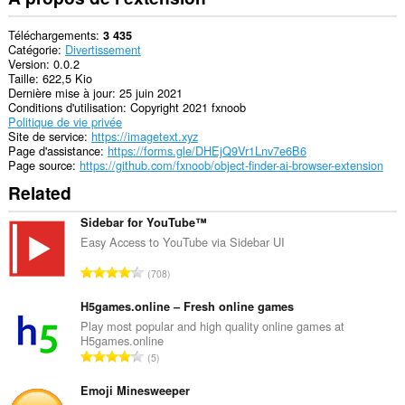
with
this
extension.
Téléchargements
3 435
Catégorie
Divertissement
Version
0.0.2
Taille
622,5 Kio
Dernière mise à jour
25 juin 2021
Conditions d'utilisation
Copyright 2021 fxnoob
Politique de vie privée
Site de service
https://imagetext.xyz
Page d'assistance
https://forms.gle/DHEjQ9Vr1Lnv7e6B6
Page source
https://github.com/fxnoob/object-finder-ai-browser-extension
Related
Sidebar for YouTube™
Easy Access to YouTube via Sidebar UI
N
708
o
m
H5games.online – Fresh online games
b
Play most popular and high quality online games at
H5games.online
r
N
5
e
o
m
m
Emoji Minesweeper
a