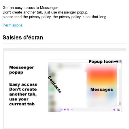
Get an easy access to Messenger,
Don't create another tab, just use messenger popup,
please read the privacy policy, the privacy policy is not that long
Permissions
Saisies d'écran
Cette
extension
peut
accéder
vos
données
sur
certains
sites.