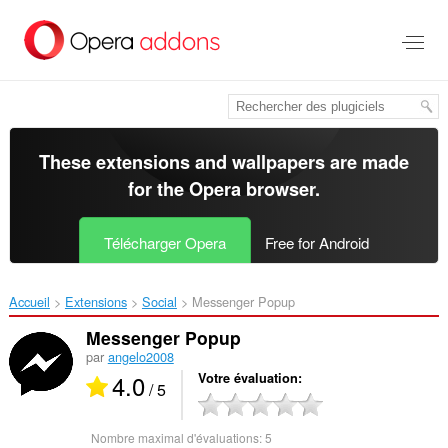
Aller
au
contenu
principal
These extensions and wallpapers are made
for the
Opera browser
.
Télécharger Opera
Free for Android
Accueil
Extensions
Social
Messenger Popup‎
Messenger Popup
par
angelo2008
4.0
Votre évaluation
/ 5
Nombre maximal d'évaluations:
5