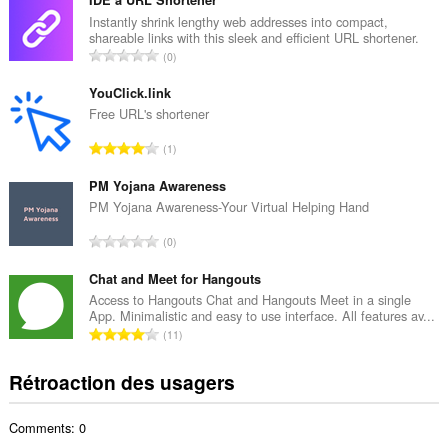
m
b
Instantly shrink lengthy web addresses into compact,
shareable links with this sleek and efficient URL shortener.
r
N
0
e
o
m
m
YouClick.link
a
b
Free URL's shortener
x
r
i
N
1
e
m
o
m
a
m
PM Yojana Awareness
a
l
b
PM Yojana Awareness-Your Virtual Helping Hand
x
d
r
i
N
'
0
e
m
o
é
m
a
m
Chat and Meet for Hangouts
v
a
l
b
a
Access to Hangouts Chat and Hangouts Meet in a single
x
d
App. Minimalistic and easy to use interface. All features av...
r
l
i
N
'
11
e
u
m
o
é
m
a
a
m
v
Rétroaction des usagers
a
t
l
b
a
x
i
d
r
l
i
o
'
Comments: 0
e
u
m
n
é