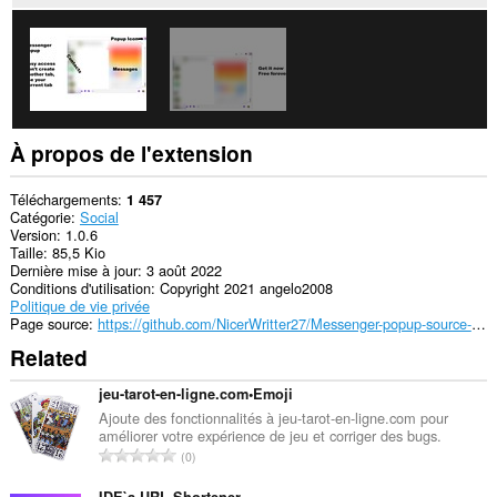
À propos de l'extension
Téléchargements
1 457
Catégorie
Social
Version
1.0.6
Taille
85,5 Kio
Dernière mise à jour
3 août 2022
Conditions d'utilisation
Copyright 2021 angelo2008
Politique de vie privée
Page source
https://github.com/NicerWritter27/Messenger-popup-source-code
Related
jeu-tarot-en-ligne.com•Emoji
Ajoute des fonctionnalités à jeu-tarot-en-ligne.com pour
améliorer votre expérience de jeu et corriger des bugs.
N
0
o
IDE`a URL Shortener