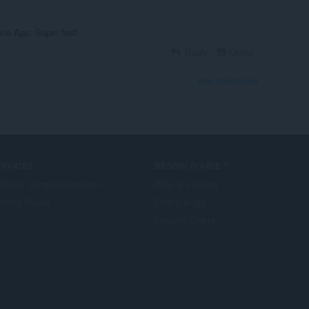
one App. Super fast!
Reply
Quote
View forum thread
ERVICES
BESOIN D'AIDE ?
dules complémentaires
Help & support
mpte Opera
Opera blogs
Forums Opera