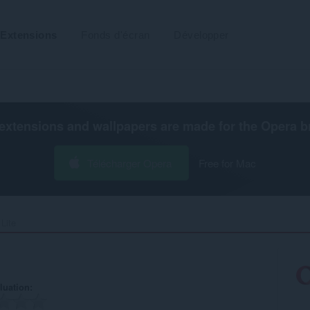
Extensions
Fonds d'écran
Développer
extensions and wallpapers are made for the
Opera b
Télécharger Opera
Free for Mac
Lite‎
luation