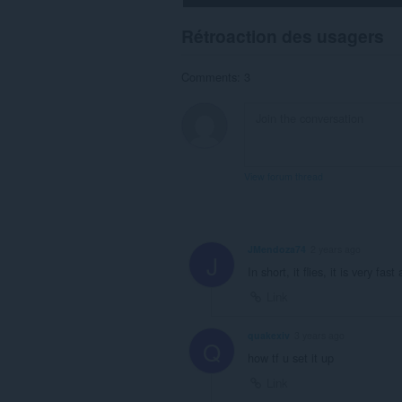
This
Rétroaction des usagers
extension
can
store
Comments: 3
an
unlimited
amount
of
client-
side
data.
View forum thread
JMendoza74
2 years ago
J
In short, it flies, it is very fas
Link
quakexiv
3 years ago
Q
how tf u set it up
Link