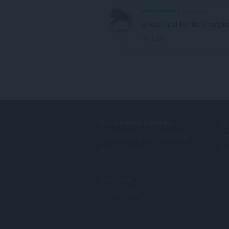
oinkandstuff
6 years ago
LinkedIn just like the smartph
Link
TÉLÉCHARGER OPERA
S
Navigateurs pour ordinateurs
Mo
Applis mobiles
Co
Dev.Opera
Version beta
F
o