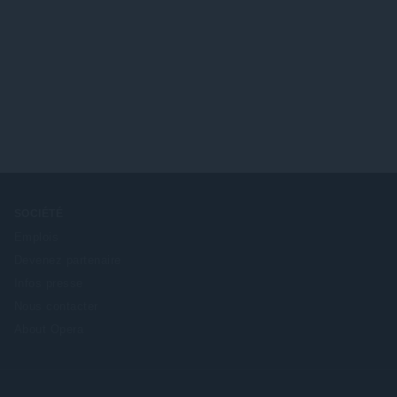
SOCIÉTÉ
Emplois
Devenez partenaire
Infos presse
Nous contacter
About Opera