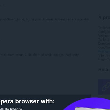
s:
15
À pro
your Smartphone, but in your Browser. All features are available
Télécha
Catégor
.
Version
.
Taille
2
Dernière
Condition
Politiqu
ximum security. No share of credentials to third party...
Site de 
Page d'a
Rela
pera browser with:
icité intégré