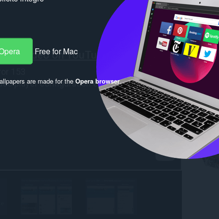
 Opera
Free for Mac
llpapers are made for the
Opera browser
.