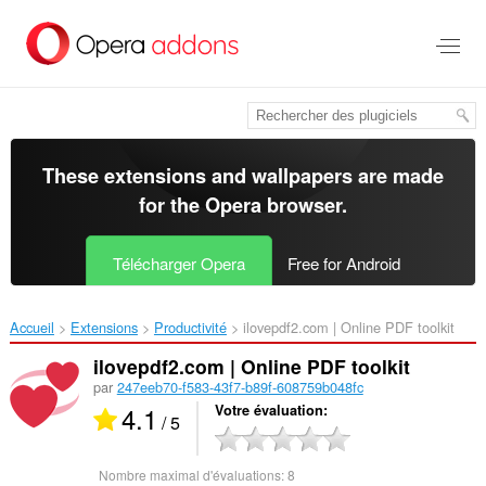
Aller
au
contenu
principal
These extensions and wallpapers are made
for the
Opera browser
.
Télécharger Opera
Free for Android
Accueil
Extensions
Productivité
ilovepdf2.com | Online PDF toolkit ‎
ilovepdf2.com | Online PDF toolkit
par
247eeb70-f583-43f7-b89f-608759b048fc
4.1
Votre évaluation
/ 5
Nombre maximal d'évaluations:
8