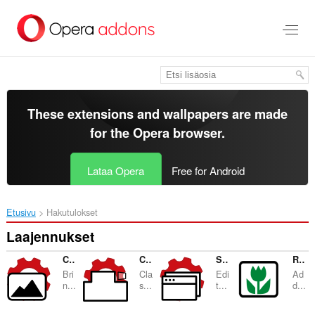
Siirry
pääsisältöön
These extensions and wallpapers are made
for the
Opera browser
.
Lataa Opera
Free for Android
Etusivu
Hakutulokset
Laajennukset
Classic Images
Classic Tabs
Site-specific Preferences
Reverse Image Search
Bri
Cla
Edi
Ad
n...
s...
t...
d...