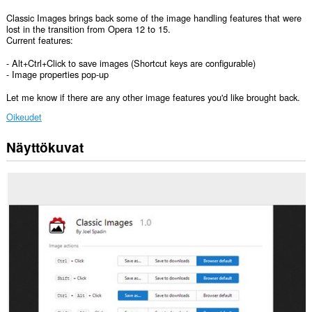
Classic Images brings back some of the image handling features that were
lost in the transition from Opera 12 to 15.
Current features:
- Alt+Ctrl+Click to save images (Shortcut keys are configurable)
- Image properties pop-up
Let me know if there are any other image features you'd like brought back.
Oikeudet
Näyttökuvat
Laajennuksella
on
pääsy
tietoihisi
kaikissa
verkkosivustoissa.
Laajennuksella
on
pääsy
välilehdillesi
ja
selaushistoriaasi.