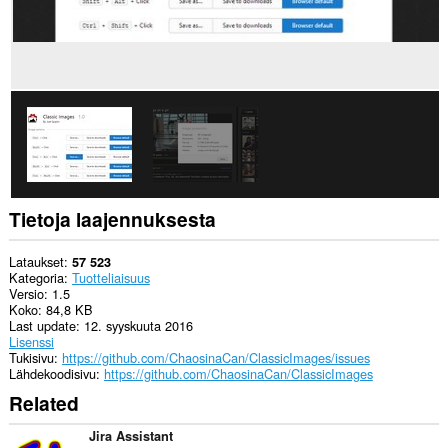
Tietoja laajennuksesta
Lataukset
57 523
Kategoria
Tuotteliaisuus
Versio
1.5
Koko
84,8 KB
Last update
12. syyskuuta 2016
Lisenssi
Tukisivu
https://github.com/ChaosinaCan/ClassicImages/issues
Lähdekoodisivu
https://github.com/ChaosinaCan/ClassicImages
Related
Jira Assistant