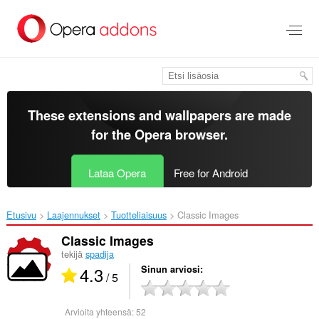
Siirry
pääsisältöön
These extensions and wallpapers are made
for the
Opera browser
.
Lataa Opera
Free for Android
Etusivu
Laajennukset
Tuotteliaisuus
Classic Images‎
Classic Images
tekijä
spadija
4.3
Sinun arviosi
/ 5
Arvioita yhteensä:
52