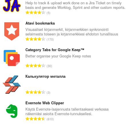
Help to track & upload work done on a Jira Ticket on timely
basis and generate Worklog, Sprint and other custom reports.
A
5
r
v
Atavi bookmarks
i
Visuaaliset kirjanmerkit, kirjanmerkkien synkronointi
selaimesta toiseen ja kirjanmerkkiesi ehdoton turvallisuus
o
A
170
i
r
t
v
Category Tabs for Google Keep™
a
i
Better organise your Google Keep notes
y
o
h
A
30
i
t
r
t
e
v
Калькулятор металла
a
e
i
y
n
o
h
A
s
3
i
t
r
ä
t
e
v
Evernote Web Clipper
:
a
e
i
Käytä Evernote-laajennusta tallentaaksesi verkossa
y
n
näkemiäsi asioita Evernote-tunnuksellesi.
o
h
A
s
610
i
t
r
ä
t