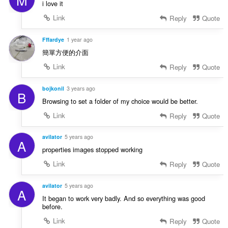
i love it
Link
Reply
Quote
Fffardye
1 year ago
簡單方便的介面
Link
Reply
Quote
bojkonil
3 years ago
B
Browsing to set a folder of my choice would be better.
Link
Reply
Quote
avilator
5 years ago
A
properties images stopped working
Link
Reply
Quote
avilator
5 years ago
A
It began to work very badly. And so everything was good
before.
Link
Reply
Quote