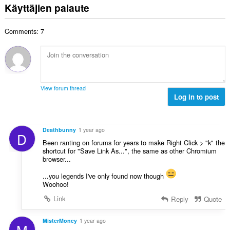
e
v
:
Käyttäjien palaute
a
e
i
y
n
o
h
s
Comments: 7
i
t
ä
t
e
:
a
e
y
n
h
s
t
ä
View forum thread
e
Log in to post
:
e
n
s
Deathbunny
1 year ago
D
ä
Been ranting on forums for years to make Right Click > "k" the
:
shortcut for "Save Link As...", the same as other Chromium
browser...
...you legends I've only found now though
Woohoo!
Link
Reply
Quote
MisterMoney
1 year ago
M