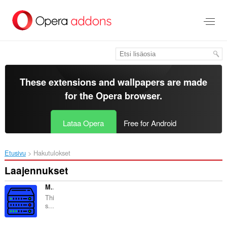
Siirry
pääsisältöön
These extensions and wallpapers are made
for the
Opera browser
.
Lataa Opera
Free for Android
Etusivu
Hakutulokset
Laajennukset
Minecraft Server Info
Thi
s...