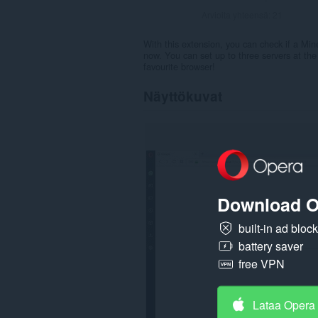
Arvioita yhteensä:
21
With this extension, you can check if a Mine
now. You can set up to three servers at the 
favourite browser!
Näyttökuvat
Download O
built-in ad bloc
battery saver
free VPN
Lataa Opera