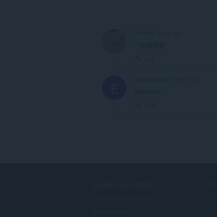
Fffardye
1 year ago
一切都很好
Link
efegokcek33tr
3 years ago
E
Çalişmiyo
Link
DOWNLOAD OPERA
S
Computer browsers
Li
Mobile apps
Op