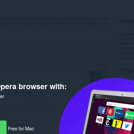
craft server is online, see how many players there is online right
Tieto
same time and see the status of them all! All this, directly in you
Latauks
Kategor
Versio
Koko
8
Last up
Lisenssi
Rela
pera browser with:
ker
Free for Mac