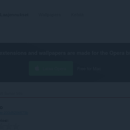
Laajennukset
Wallpapers
Kehitä
extensions and wallpapers are made for the
Opera b
Lataa Opera
Free for Mac
ft Server Info‎
fo
39e-233d5206573b
viosi