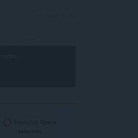
KIRJAUDU SISÄÄN
rowser
.
Edellyttää
Opera-
selaimen
.