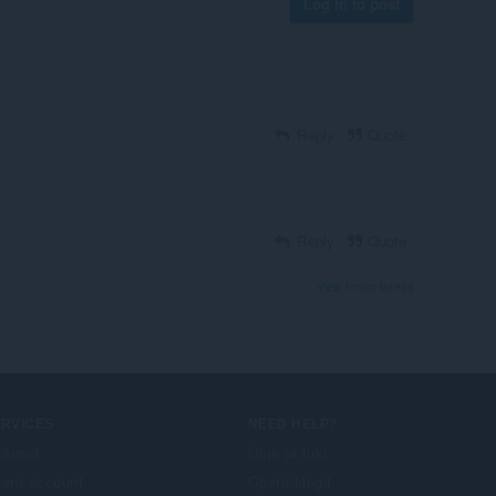
Log in to post
Reply
Quote
Reply
Quote
View forum thread
ERVICES
NEED HELP?
säosat
Ohje ja tuki
era account
Opera-blogit