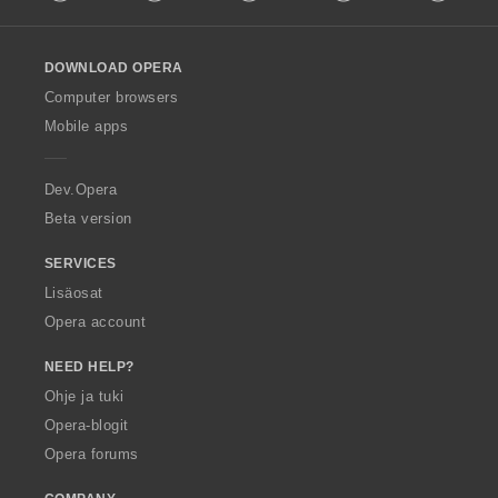
l
l
o
DOWNLOAD OPERA
w
O
Computer browsers
p
Mobile apps
e
r
a
Dev.Opera
Beta version
SERVICES
Lisäosat
Opera account
NEED HELP?
Ohje ja tuki
Opera-blogit
Opera forums