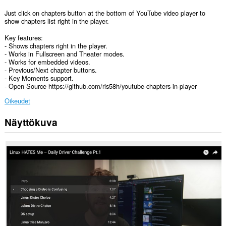
Just click on chapters button at the bottom of YouTube video player to
show chapters list right in the player.
Key features:
- Shows chapters right in the player.
- Works in Fullscreen and Theater modes.
- Works for embedded videos.
- Previous/Next chapter buttons.
- Key Moments support.
- Open Source https://github.com/ris58h/youtube-chapters-in-player
Oikeudet
Näyttökuva
Laajennuksella
on
pääsy
tietoihisi
joissakin
verkkosivustoissa.