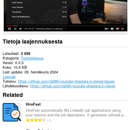
Tietoja laajennuksesta
Lataukset
2 028
Kategoria
Tuotteliaisuus
Versio
0.3.3
Koko
10,5 KB
Last update
29. heinäkuuta 2024
Lisenssi
Tukisivu
https://github.com/ris58h/youtube-chapters-in-player/issues
Lähdekoodisivu
https://github.com/ris58h/youtube-chapters-in-player
Related
HireFast
HireFast automatically fills LinkedIn job applications using
your resume and the job description. It generates tailored a...
A
1
r