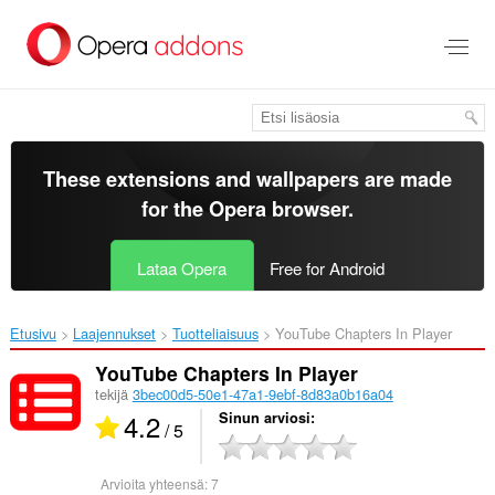
Siirry
pääsisältöön
These extensions and wallpapers are made
for the
Opera browser
.
Lataa Opera
Free for Android
Etusivu
Laajennukset
Tuotteliaisuus
YouTube Chapters In Player‎
YouTube Chapters In Player
tekijä
3bec00d5-50e1-47a1-9ebf-8d83a0b16a04
4.2
Sinun arviosi
/ 5
Arvioita yhteensä:
7