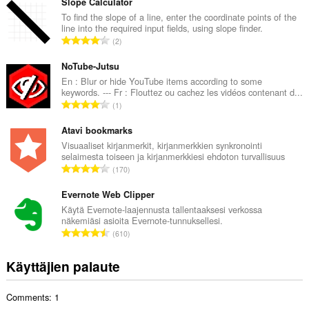
v
Slope Calculator
i
To find the slope of a line, enter the coordinate points of the
line into the required input fields, using slope finder.
o
A
2
i
r
t
v
NoTube-Jutsu
a
i
En : Blur or hide YouTube items according to some
y
keywords. --- Fr : Flouttez ou cachez les vidéos contenant d...
o
h
A
1
i
t
r
t
e
v
Atavi bookmarks
a
e
i
Visuaaliset kirjanmerkit, kirjanmerkkien synkronointi
y
n
selaimesta toiseen ja kirjanmerkkiesi ehdoton turvallisuus
o
h
A
s
170
i
t
r
ä
t
e
v
Evernote Web Clipper
:
a
e
i
Käytä Evernote-laajennusta tallentaaksesi verkossa
y
n
näkemiäsi asioita Evernote-tunnuksellesi.
o
h
A
s
610
i
t
r
ä
t
e
v
:
Käyttäjien palaute
a
e
i
y
n
o
h
s
Comments: 1
i
t