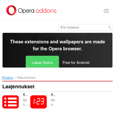
Siirry
pääsisältöön
These extensions and wallpapers are made
for the
Opera browser
.
Lataa Opera
Free for Android
Etusivu
Hakutulokset
Laajennukset
YouTube Chapters In Player
YouTube Timestamps
Sh
Sh
o...
o...