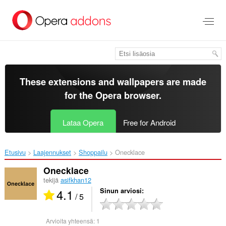
Siirry
pääsisältöön
These extensions and wallpapers are made
for the
Opera browser
.
Lataa Opera
Free for Android
Etusivu
Laajennukset
Shoppailu
Onecklace‎
Onecklace
tekijä
asifkhan12
4.1
Sinun arviosi
/ 5
Arvioita yhteensä:
1