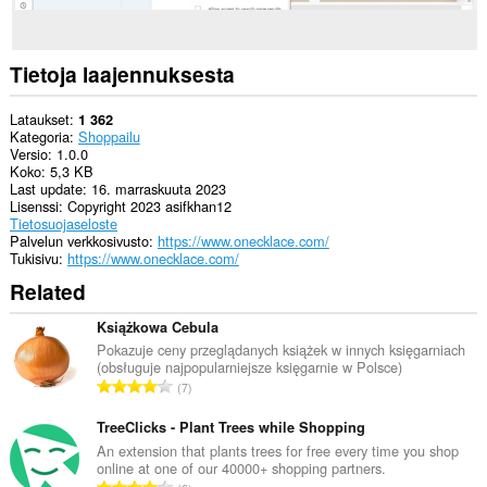
Tietoja laajennuksesta
Lataukset
1 362
Kategoria
Shoppailu
Versio
1.0.0
Koko
5,3 KB
Last update
16. marraskuuta 2023
Lisenssi
Copyright 2023 asifkhan12
Tietosuojaseloste
Palvelun verkkosivusto
https://www.onecklace.com/
Tukisivu
https://www.onecklace.com/
Related
Książkowa Cebula
Pokazuje ceny przeglądanych książek w innych księgarniach
(obsługuje najpopularniejsze księgarnie w Polsce)
A
7
r
v
TreeClicks - Plant Trees while Shopping
i
An extension that plants trees for free every time you shop
online at one of our 40000+ shopping partners.
o
A