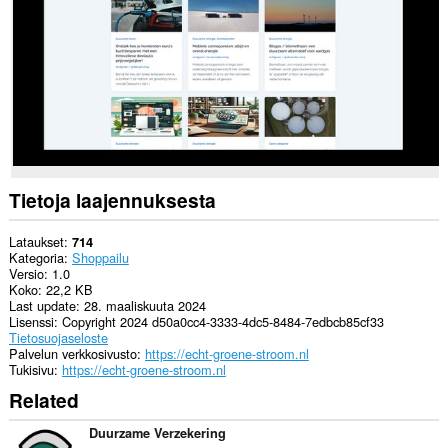
Tietoja laajennuksesta
Lataukset
714
Kategoria
Shoppailu
Versio
1.0
Koko
22,2 KB
Last update
28. maaliskuuta 2024
Lisenssi
Copyright 2024 d50a0cc4-3333-4dc5-8484-7edbcb85cf33
Tietosuojaseloste
Palvelun verkkosivusto
https://echt-groene-stroom.nl
Tukisivu
https://echt-groene-stroom.nl
Related
Duurzame Verzekering