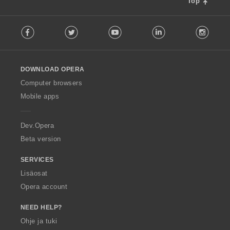
Top
F
Facebook
Twitter
Youtube
LinkedIn
Instag
o
l
l
o
DOWNLOAD OPERA
w
O
Computer browsers
p
Mobile apps
e
r
a
Dev.Opera
Beta version
SERVICES
Lisäosat
Opera account
NEED HELP?
Ohje ja tuki