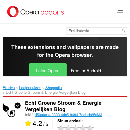
Siirry
pääsisältöön
These extensions and wallpapers are made
for the
Opera browser
.
Lataa Opera
Free for Android
Etusivu
Laajennukset
Shoppailu
Echt Groene Stroom & Energie Vergelijken Blog‎
Echt Groene Stroom & Energie
Vergelijken Blog
tekijä
d50a0cc4-3333-4dc5-8484-7edbcb85cf33
4.2
Sinun arviosi
/ 5