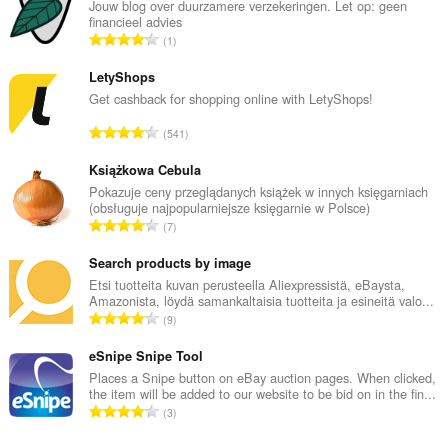
Jouw blog over duurzamere verzekeringen. Let op: geen
financieel advies
A
1
r
v
LetyShops
i
Get cashback for shopping online with LetyShops!
o
A
541
i
r
t
v
Książkowa Cebula
a
i
Pokazuje ceny przeglądanych książek w innych księgarniach
y
(obsługuje najpopularniejsze księgarnie w Polsce)
o
h
A
7
i
t
r
t
e
v
Search products by image
a
e
i
Etsi tuotteita kuvan perusteella Aliexpressistä, eBaysta,
y
n
Amazonista, löydä samankaltaisia tuotteita ja esineitä valo...
o
h
A
s
9
i
t
r
ä
t
e
v
eSnipe Snipe Tool
:
a
e
i
Places a Snipe button on eBay auction pages. When clicked,
y
n
the item will be added to our website to be bid on in the fin...
o
h
A
s
3
i
t
r
ä
t
e