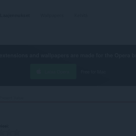
Laajennukset
Wallpapers
Kehitä
extensions and wallpapers are made for the
Opera b
Lataa Opera
Free for Mac
Present Value‎
viosi