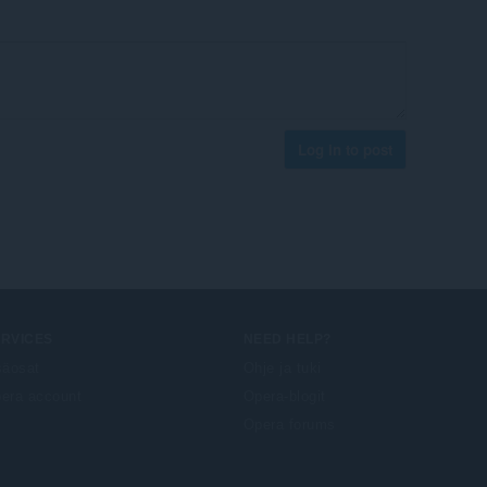
Log in to post
ERVICES
NEED HELP?
säosat
Ohje ja tuki
era account
Opera-blogit
Opera forums