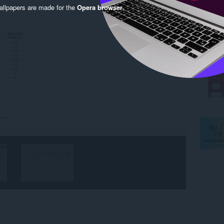
llpapers are made for the
Opera browser
.