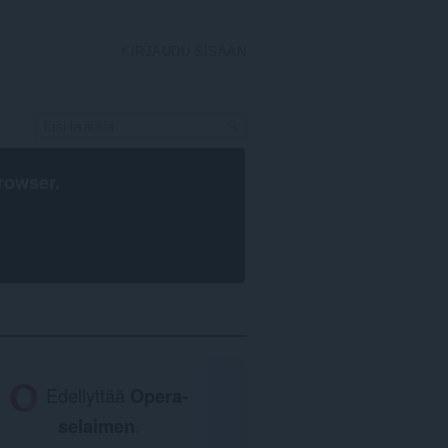
KIRJAUDU SISÄÄN
rowser
.
Edellyttää
Opera-
selaimen
.