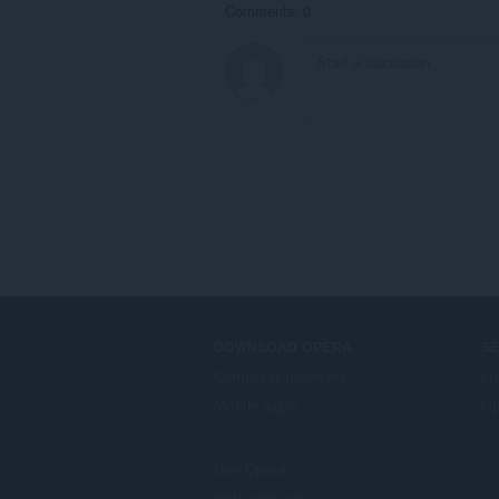
Comments: 0
DOWNLOAD OPERA
S
Computer browsers
Li
Mobile apps
Op
Dev.Opera
Beta version