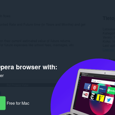
h flows.
Tieto
ounted Rate and Future time (in Years and Months) and get
Latauks
Kategor
Versio
 their current estimated value of future returns
Koko
1
or future expenses like school fees, marriages, etc
Last up
Lisenssi
Rela
pera browser with:
ker
Free for Mac