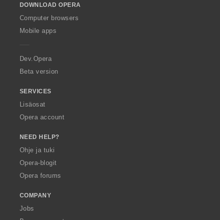
DOWNLOAD OPERA
w
O
Computer browsers
p
Mobile apps
e
r
a
Dev.Opera
Beta version
SERVICES
Lisäosat
Opera account
NEED HELP?
Ohje ja tuki
Opera-blogit
Opera forums
COMPANY
Jobs