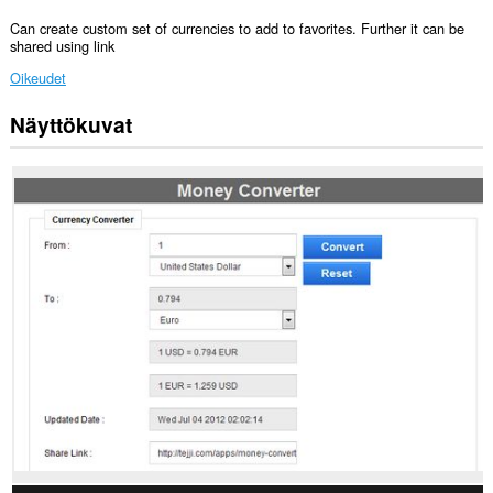
Can create custom set of currencies to add to favorites. Further it can be
shared using link
Oikeudet
Näyttökuvat
Laajennuksella
on
pääsy
tietoihisi
joissakin
verkkosivustoissa.
Laajennuksella
on
pääsy
välilehdillesi
ja
selaushistoriaasi.
This
extension
can
store
an
unlimited
amount