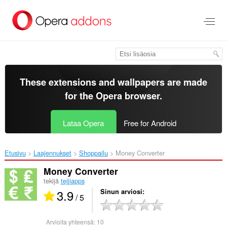
Siirry
pääsisältöön
These extensions and wallpapers are made
for the
Opera browser
.
Lataa Opera
Free for Android
Etusivu
Laajennukset
Shoppailu
Money Converter‎
Money Converter
tekijä
tejjiapps
3.9
Sinun arviosi
/ 5
Arvioita yhteensä:
10