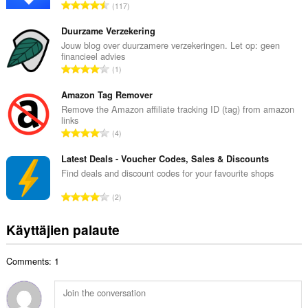
A
117
i
r
t
v
Duurzame Verzekering
a
i
Jouw blog over duurzamere verzekeringen. Let op: geen
y
financieel advies
o
h
A
1
i
t
r
t
e
v
Amazon Tag Remover
a
e
i
Remove the Amazon affiliate tracking ID (tag) from amazon
y
n
links
o
h
A
s
4
i
t
r
ä
t
e
v
Latest Deals - Voucher Codes, Sales & Discounts
:
a
e
i
Find deals and discount codes for your favourite shops
y
n
o
h
A
s
2
i
t
r
ä
t
e
v
:
Käyttäjien palaute
a
e
i
y
n
o
h
s
Comments: 1
i
t
ä
t
e
:
a
e
y