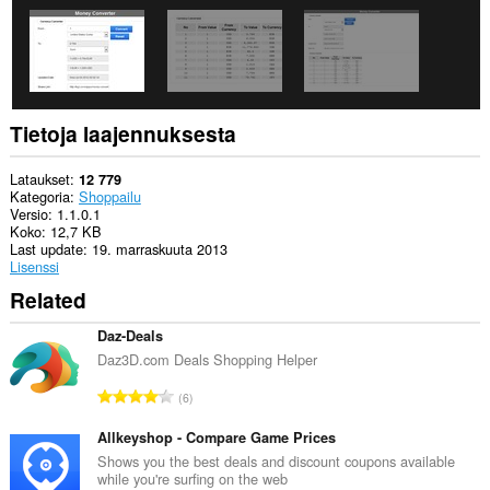
of
client-
side
data.
Tietoja laajennuksesta
Lataukset
12 779
Kategoria
Shoppailu
Versio
1.1.0.1
Koko
12,7 KB
Last update
19. marraskuuta 2013
Lisenssi
Related
Daz-Deals
Daz3D.com Deals Shopping Helper
A
6
r
v
Allkeyshop - Compare Game Prices
i
Shows you the best deals and discount coupons available
while you're surfing on the web
o