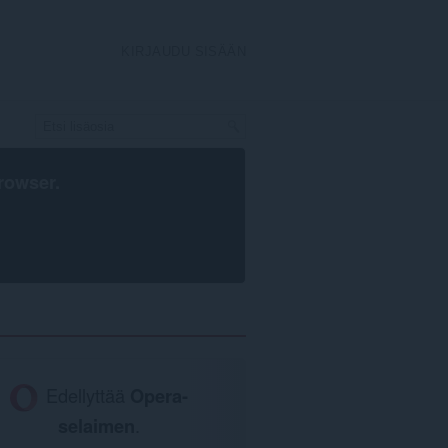
KIRJAUDU SISÄÄN
rowser
.
Edellyttää
Opera-
selaimen
.