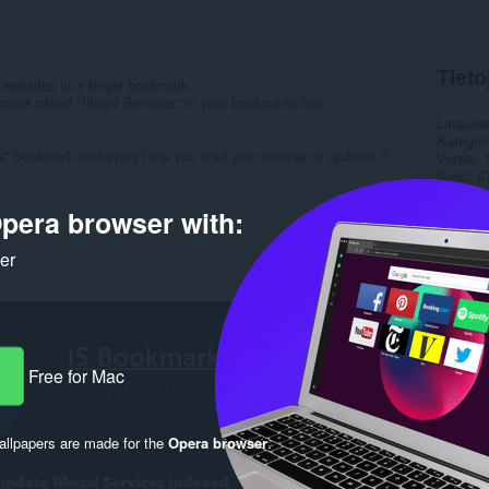
Tieto
 websites in a single bookmark.
mark called "Illegal Services" in your bookmarks bar.
Latauks
Kategor
es" bookmark and every time you start your browser it updates it.
Versio
Koko
8
Last up
Lisenssi
pera browser with:
Tukisivu
ker
Rela
Free for Mac
llpapers are made for the
Opera browser
.