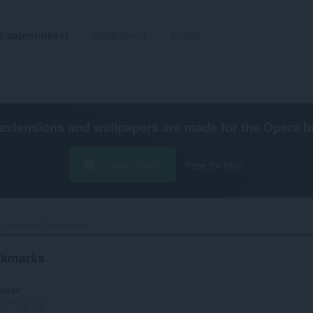
Laajennukset
Wallpapers
Kehitä
extensions and wallpapers are made for the
Opera b
Lataa Opera
Free for Mac
al Services Bookmarks‎
ookmarks
viosi