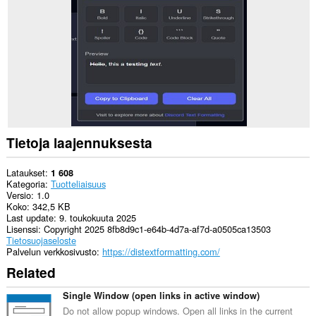
Tietoja laajennuksesta
Lataukset
1 608
Kategoria
Tuotteliaisuus
Versio
1.0
Koko
342,5 KB
Last update
9. toukokuuta 2025
Lisenssi
Copyright 2025 8fb8d9c1-e64b-4d7a-af7d-a0505ca13503
Tietosuojaseloste
Palvelun verkkosivusto
https://distextformatting.com/
Related
Single Window (open links in active window)
Do not allow popup windows. Open all links in the current