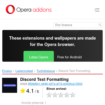
Siirry
pääsisältöön
These extensions and wallpapers are made
for the
Opera browser
.
Lataa Opera
Free for Android
Etusivu
Laajennukset
Tuotteliaisuus
Discord Text Formatting‎
Discord Text Formatting
tekijä
8fb8d9c1-e64b-4d7a-af7d-a0505ca13503
4.1
Sinun arviosi
/ 5
Arvioita yhteensä:
1