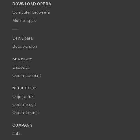
DOWNLOAD OPERA
w
O
Computer browsers
p
Mobile apps
e
r
a
Dev.Opera
Beta version
SERVICES
Lisäosat
Opera account
NEED HELP?
Ohje ja tuki
Opera-blogit
Opera forums
COMPANY
Jobs