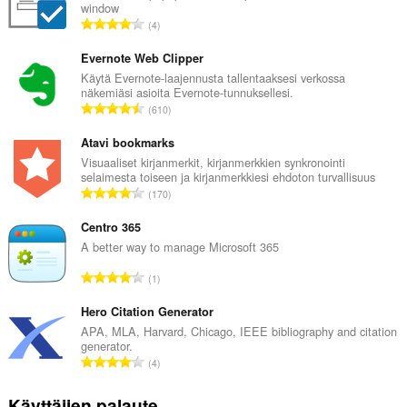
window
A
4
r
v
Evernote Web Clipper
i
Käytä Evernote-laajennusta tallentaaksesi verkossa
näkemiäsi asioita Evernote-tunnuksellesi.
o
A
610
i
r
t
v
Atavi bookmarks
a
i
Visuaaliset kirjanmerkit, kirjanmerkkien synkronointi
y
selaimesta toiseen ja kirjanmerkkiesi ehdoton turvallisuus
o
h
A
170
i
t
r
t
e
v
Centro 365
a
e
i
A better way to manage Microsoft 365
y
n
o
h
A
s
1
i
t
r
ä
t
e
v
Hero Citation Generator
:
a
e
i
APA, MLA, Harvard, Chicago, IEEE bibliography and citation
y
n
generator.
o
h
A
s
4
i
t
r
ä
t
e
v
:
Käyttäjien palaute
a