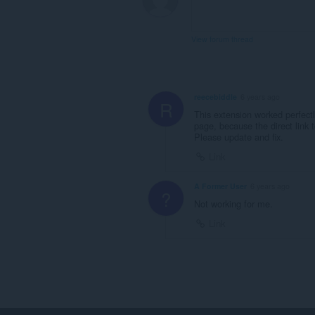
View forum thread
reecebiddle
6 years ago
R
This extension worked perfect
page, because the direct link 
Please update and fix.
Link
A Former User
6 years ago
?
Not working for me.
Link