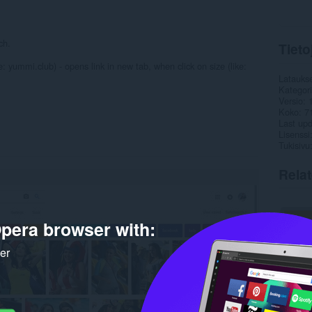
ch.
Tieto
: yummi.club) - opens link in new tab, when click on size (like:
Latauks
Kategor
Versio
Koko
7
Last up
Lisenssi
Tukisivu
Rela
pera browser with:
ker