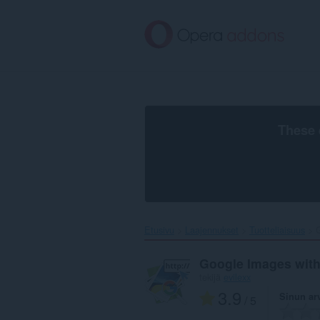
Siirry
pääsisältöön
These 
Etusivu
Laajennukset
Tuotteliaisuus
G
Google Images with 
tekijä
evilexx
3.9
Sinun ar
/ 5