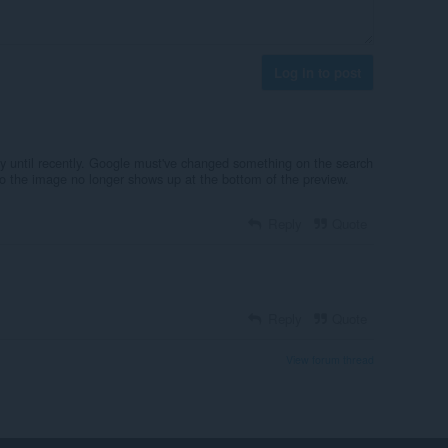
Log in to post
ly until recently. Google must've changed something on the search
to the image no longer shows up at the bottom of the preview.
Reply
Quote
Reply
Quote
View forum thread