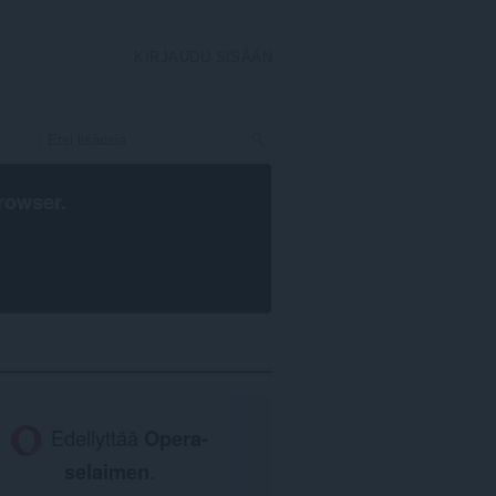
KIRJAUDU SISÄÄN
rowser
.
Edellyttää
Opera-
selaimen
.