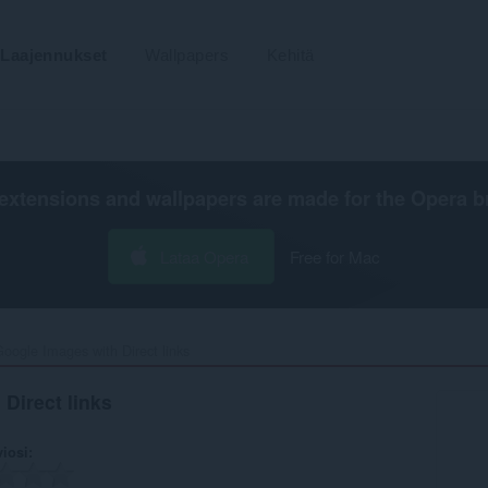
Laajennukset
Wallpapers
Kehitä
extensions and wallpapers are made for the
Opera b
Lataa Opera
Free for Mac
oogle Images with Direct links‎
Direct links
viosi