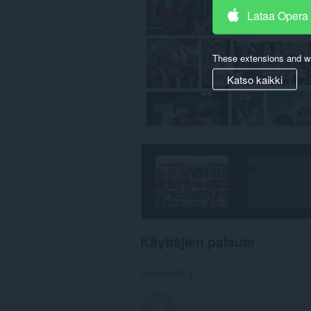
Lataa Opera
These extensions and wa
Katso kaikki
Käyttäjien palaute
Comments: 2