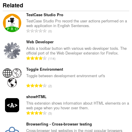
Related
TestCase Studio Pro
TestCase Studio Pro record the user actions performed on a
web application in English Sentences.
A
0
r
v
Web Developer
i
Adds a toolbar button with various web developer tools. The
official port of the Web Developer extension for Firefox.
o
A
114
i
r
t
v
Toggle Environment
a
i
Toggle between development environment url's
y
o
h
A
2
i
t
r
t
e
v
showHTML
a
e
i
This extension shows information about HTML elements on a
y
n
web page when you hover over them.
o
h
A
s
5
i
t
r
ä
t
e
v
Browserling - Cross-browser testing
:
a
e
i
Cross-browser test websites in the most popular browsers