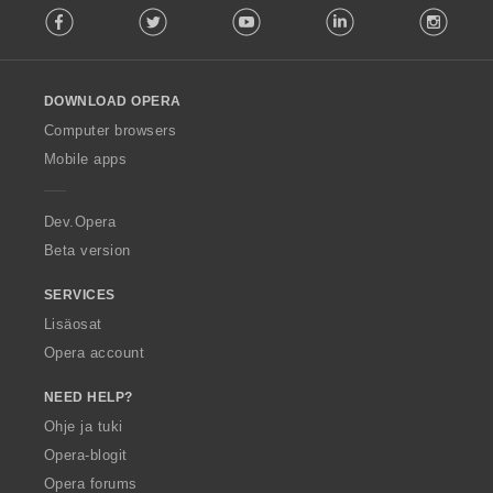
Facebook
Twitter
Youtube
LinkedIn
Instag
o
l
l
o
DOWNLOAD OPERA
w
O
Computer browsers
p
Mobile apps
e
r
a
Dev.Opera
Beta version
SERVICES
Lisäosat
Opera account
NEED HELP?
Ohje ja tuki
Opera-blogit
Opera forums