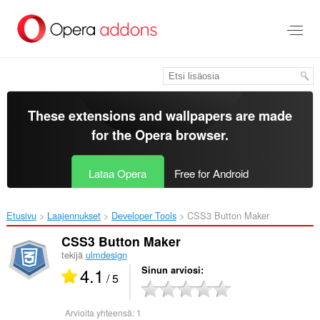
Siirry
pääsisältöön
These extensions and wallpapers are made
for the
Opera browser
.
Lataa Opera
Free for Android
Etusivu
Laajennukset
Developer Tools
CSS3 Button Maker‎
CSS3 Button Maker
tekijä
ulmdesign
4.1
Sinun arviosi
/ 5
Arvioita yhteensä:
1