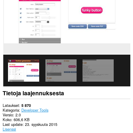
pääsy
välilehdillesi
ja
selaushistoriaasi.
Tietoja laajennuksesta
Lataukset
5 870
Kategoria
Developer Tools
Versio
2.0
Koko
606,6 KB
Last update
23. syyskuuta 2015
Lisenssi