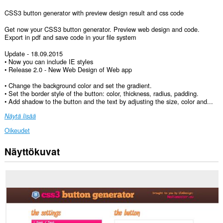
CSS3 button generator with preview design result and css code
Get now your CSS3 button generator. Preview web design and code.
Export in pdf and save code in your file system
Update - 18.09.2015
• Now you can include IE styles
• Release 2.0 - New Web Design of Web app
• Change the background color and set the gradient.
• Set the border style of the button: color, thickness, radius, padding.
• Add shadow to the button and the text by adjusting the size, color and...
Näytä lisää
Oikeudet
Näyttökuvat
Laajennuksella
on
pääsy
tietoihisi
kaikissa
verkkosivustoissa.
Laajennuksella
on