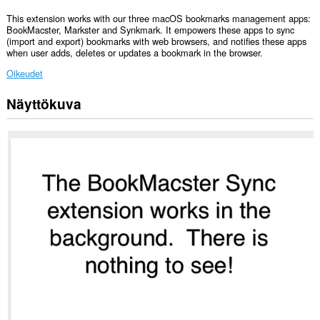
This extension works with our three macOS bookmarks management apps:
BookMacster, Markster and Synkmark. It empowers these apps to sync
(import and export) bookmarks with web browsers, and notifies these apps
when user adds, deletes or updates a bookmark in the browser.
Oikeudet
Näyttökuva
This
Extension
can
read
and
modify
bookmarks.
This
extension
can
exchange
messages
with
programs
other
than
Opera.