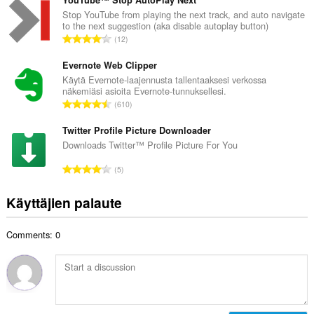
v
a
i
Stop YouTube from playing the next track, and auto navigate
y
to the next suggestion (aka disable autoplay button)
o
h
A
12
i
t
r
t
e
v
Evernote Web Clipper
a
e
i
Käytä Evernote-laajennusta tallentaaksesi verkossa
y
n
näkemiäsi asioita Evernote-tunnuksellesi.
o
h
A
s
610
i
t
r
ä
t
e
v
Twitter Profile Picture Downloader
:
a
e
i
Downloads Twitter™ Profile Picture For You
y
n
o
h
A
s
5
i
t
r
ä
t
e
v
:
Käyttäjien palaute
a
e
i
y
n
o
h
s
Comments: 0
i
t
ä
t
e
:
a
e
y
n
h
s
t
ä