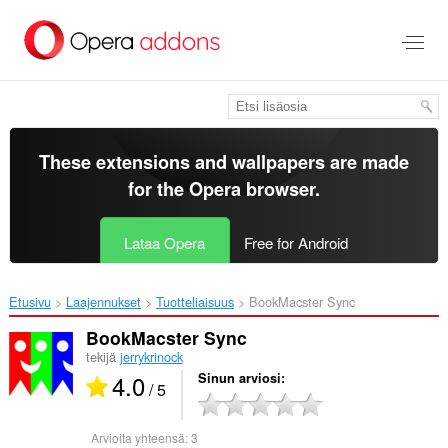
Siirry
pääsisältöön
These extensions and wallpapers are made
for the
Opera browser
.
Lataa Opera
Free for Android
Etusivu
Laajennukset
Tuotteliaisuus
BookMacster Sync‎
BookMacster Sync
tekijä
jerrykrinock
4.0
Sinun arviosi
/ 5
Arvioita yhteensä:
3