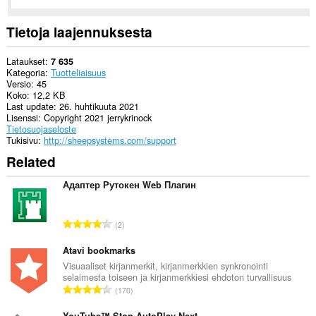
Laajennuksella
on
pääsy
Tietoja laajennuksesta
välilehdillesi
ja
selaushistoriaasi.
Lataukset
7 635
Kategoria
Tuotteliaisuus
Versio
45
Koko
12,2 KB
Last update
26. huhtikuuta 2021
Lisenssi
Copyright 2021 jerrykrinock
Tietosuojaseloste
Tukisivu
http://sheepsystems.com/support
Related
Адаптер Рутокен Web Плагин
A
2
r
v
Atavi bookmarks
i
Visuaaliset kirjanmerkit, kirjanmerkkien synkronointi
selaimesta toiseen ja kirjanmerkkiesi ehdoton turvallisuus
o
A
170
i
r
t
YouTube™ Stop AutoPlay Next