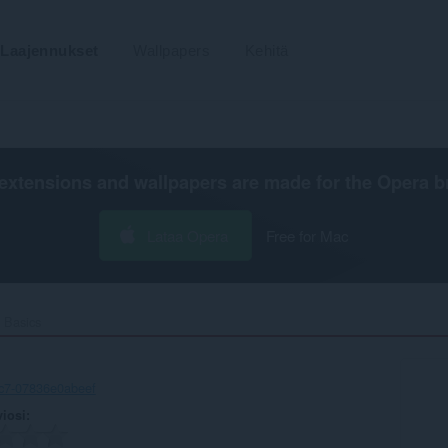
Laajennukset
Wallpapers
Kehitä
extensions and wallpapers are made for the
Opera b
Lataa Opera
Free for Mac
 Basics‎
c7-07836e0abeef
viosi