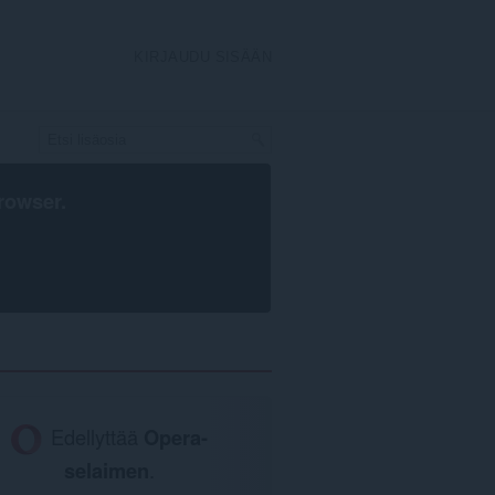
KIRJAUDU SISÄÄN
rowser
.
Edellyttää
Opera-
selaimen
.